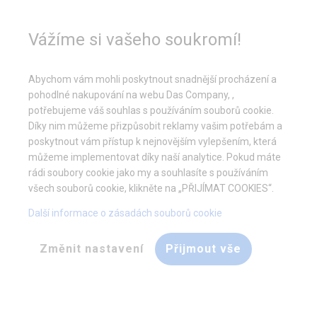
Pomoc při nákupu
+48 32 50 65 380
Vážíme si vašeho soukromí!
Abychom vám mohli poskytnout snadnější procházení a
Typy krytů
pohodlné nakupování na webu Das Company, ,
potřebujeme váš souhlas s používáním souborů cookie.
Díky nim můžeme přizpůsobit reklamy vašim potřebám a
Okna se žaluziemi
poskytnout vám přístup k nejnovějším vylepšením, která
můžeme implementovat díky naší analytice. Pokud máte
rádi soubory cookie jako my a souhlasíte s používáním
všech souborů cookie, klikněte na „PŘIJÍMAT COOKIES“.
Tento typ stanu má prodyšná síťovaná okna. Nad ním je roleta,
kterou lze srolovat a připevnit nebo roztáhnout a zakrýt tak celé
Další informace o zásadách souborů cookie
okno. Díky tomu lze stan využít dvěma způsoby - může to být
zahradní stan
, kam lze umístit stoly, židle a zastíněné odpočívadlo,
Změnit nastavení
Přijmout vše
nebo to může být
sklad
, kde bude např. zahradní nářadí.