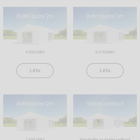
3x4m boční 2m
3x6m boční 2m
4 933,00
kč
6 378,00
kč
Léto
Léto
4x6m boční 2m
Vlastní velikost
7 600,00
kč
Navrhněte si vlastní velikost