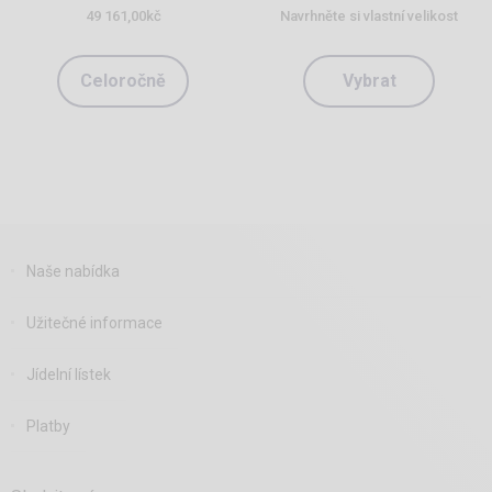
49 161,00
kč
Navrhněte si vlastní velikost
Celoročně
Vybrat
Naše nabídka
Užitečné informace
Jídelní lístek
Platby