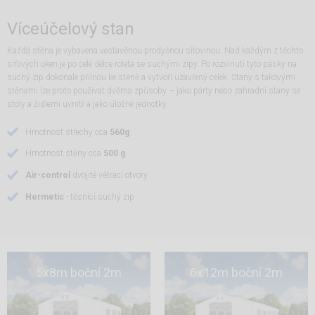
Víceúčelový stan
Každá stěna je vybavena vestavěnou prodyšnou síťovinou. Nad každým z těchto
síťových oken je po celé délce roleta se suchými zipy. Po rozvinutí tyto pásky na
suchý zip dokonale přilnou ke stěně a vytvoří uzavřený celek. Stany s takovými
stěnami lze proto používat dvěma způsoby – jako párty nebo zahradní stany se
stoly a židlemi uvnitř a jako úložné jednotky.
Hmotnost střechy cca
560g
Hmotnost stěny cca
500 g
Air-control
dvojité větrací otvory
Hermetic
- těsnící suchý zip
5x8m boční 2m
6x12m boční 2m