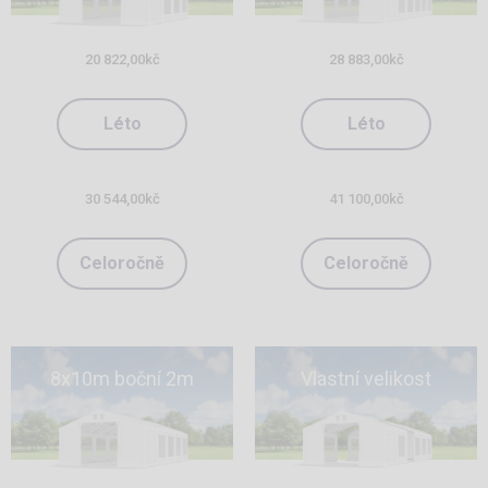
20 822,00
kč
28 883,00
kč
Léto
Léto
30 544,00
kč
41 100,00
kč
Celoročně
Celoročně
8x10m boční 2m
Vlastní velikost