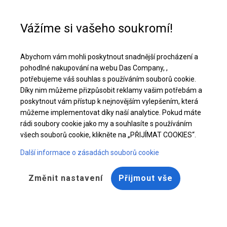
Pomoc při nákupu
+48 32 50 65 380
Vážíme si vašeho soukromí!
Celoroční stanová hala | 8x16 m
Abychom vám mohli poskytnout snadnější procházení a
Stáhněte si nabídku PDF
pohodlné nakupování na webu Das Company, ,
potřebujeme váš souhlas s používáním souborů cookie.
Díky nim můžeme přizpůsobit reklamy vašim potřebám a
poskytnout vám přístup k nejnovějším vylepšením, která
můžeme implementovat díky naší analytice. Pokud máte
rádi soubory cookie jako my a souhlasíte s používáním
všech souborů cookie, klikněte na „PŘIJÍMAT COOKIES“.
Další informace o zásadách souborů cookie
Změnit nastavení
Přijmout vše