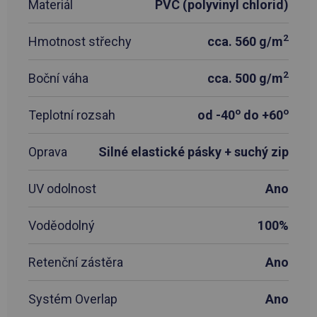
Materiál
PVC (polyvinyl chlorid)
2
Hmotnost střechy
cca. 560 g/m
2
Boční váha
cca. 500 g/m
o
o
Teplotní rozsah
od -40
do +60
Oprava
Silné elastické pásky + suchý zip
UV odolnost
Ano
Voděodolný
100%
Retenční zástěra
Ano
Systém Overlap
Ano