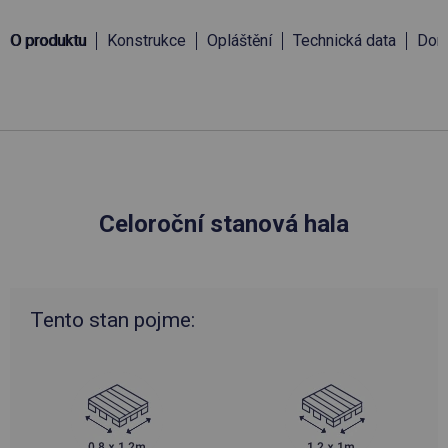
O produktu
Konstrukce
Opláštění
Technická data
Doru
Celoroční stanová hala
Tento stan pojme: