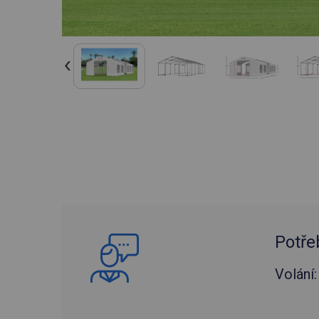
Potře
Volání