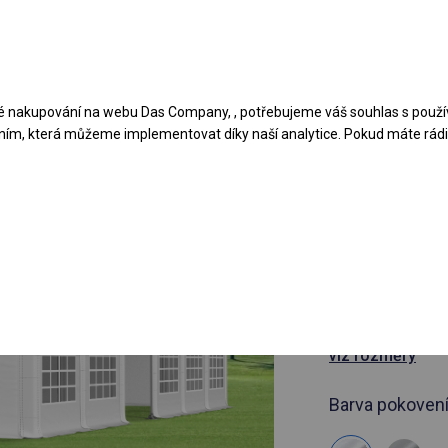
Navrhněte stan
Aplikace
Typy krytů
 nakupování na webu Das Company, , potřebujeme váš souhlas s použí
ním, která můžeme implementovat díky naší analytice. Pokud máte rádi 
článek 97017
8x16 m Ce
cateringov
8x16m
viz rozměry
Barva pokovení