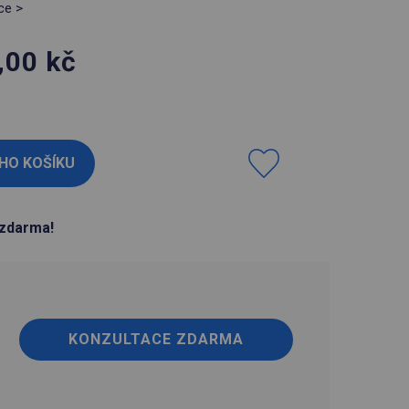
ce >
,00
kč
H
zdarma!
KONZULTACE ZDARMA