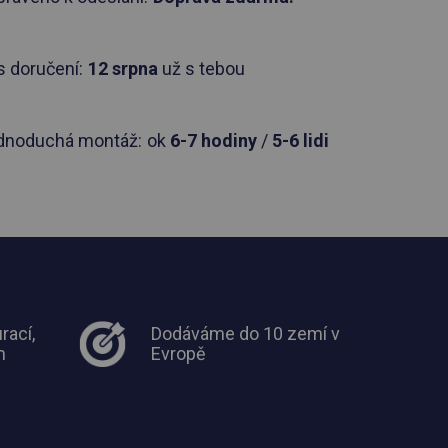
 doručení:
12 srpna
už s tebou
dnoduchá montáž:
ok
6-7 hodiny
/
5-6 lidi
rací,
Dodáváme do 10 zemí v
m
Evropě