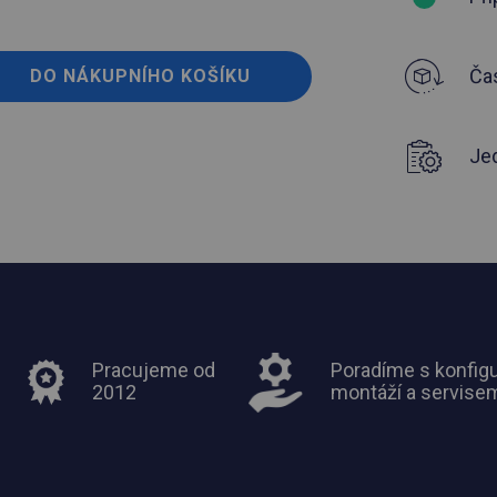
Čas
DO NÁKUPNÍHO KOŠÍKU
Je
Pracujeme od
Poradíme s konfigu
2012
montáží a servise