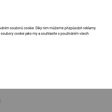
Pomoc při nákupu
Kontakt
+48 32 50 65 380
váním souborů cookie. Díky nim můžeme přizpůsobit reklamy
Stáhněte si nabídku PDF
soubory cookie jako my a souhlasíte s používáním všech
loroční
ý stan
 boční 2m
: