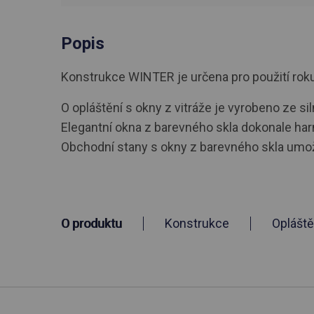
Popis
Konstrukce WINTER je určena pro použití roku. R
O opláštění s okny z vitráže je vyrobeno ze si
Elegantní okna z barevného skla dokonale har
Obchodní stany s okny z barevného skla umožň
O produktu
Konstrukce
Opláště