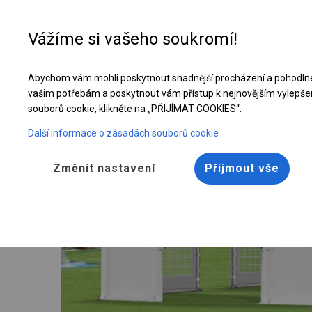
Vážíme si vašeho soukromí!
Abychom vám mohli poskytnout snadnější procházení a pohodlné
Celoroční cateringový stan | 8x16 m
vašim potřebám a poskytnout vám přístup k nejnovějším vylepše
souborů cookie, klikněte na „PŘIJÍMAT COOKIES“.
Další informace o zásadách souborů cookie
Změnit nastavení
Přijmout vše