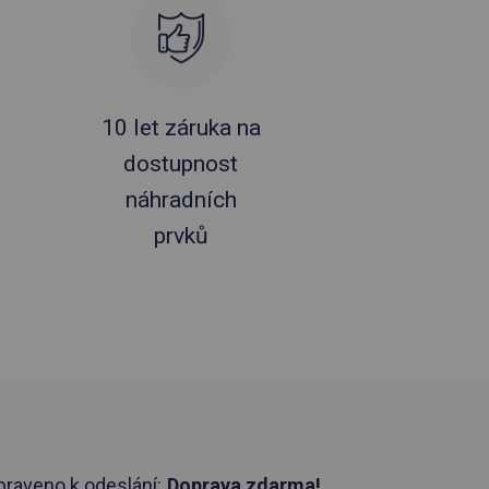
10 let záruka na
dostupnost
náhradních
prvků
praveno k odeslání:
Doprava zdarma!