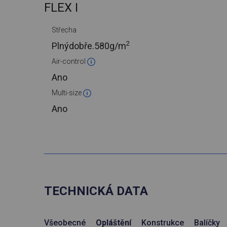
FLEX I
Střecha
2
Plnýdobře.
580g/m
Air-control
Ano
Multi-size
Ano
TECHNICKÁ DATA
Všeobecné
Opláštění
Konstrukce
Balíčky