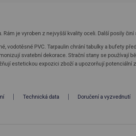
ám je vyroben z nejvyšší kvality oceli. Další posily činí 
lné, vodotěsné PVC. Tarpaulin chrání tabulky a bufety pře
monizují svatební dekorace. Strační stany se používají b
ují estetickou expozici zboží a upozorňují potenciální 
ní
Technická data
Doručení a vyzvednutí