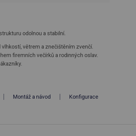
strukturu odolnou a stabilní.
d vlhkostí, větrem a znečištěním zvenčí.
ěhem firemních večírků a rodinných oslav.
zákazníky.
Montáž a návod
Konfigurace