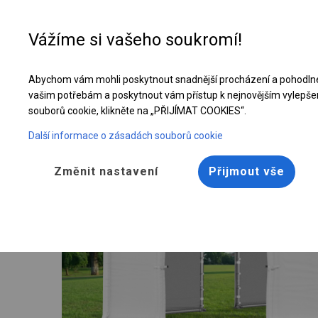
Vážíme si vašeho soukromí!
Abychom vám mohli poskytnout snadnější procházení a pohodlné
Celoroční stanová hala | 8x14 m
vašim potřebám a poskytnout vám přístup k nejnovějším vylepše
souborů cookie, klikněte na „PŘIJÍMAT COOKIES“.
Další informace o zásadách souborů cookie
Změnit nastavení
Přijmout vše