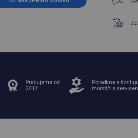
Čas
DO NÁKUPNÍHO KOŠÍKU
Je
Pracujeme od
Poradíme s konfigu
2012
montáží a servise