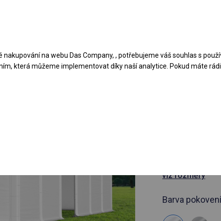
Navrhněte stan
Aplikace
Typy krytů
 nakupování na webu Das Company, , potřebujeme váš souhlas s použí
ním, která můžeme implementovat díky naší analytice. Pokud máte rádi 
článek 795615
8x14 m Cel
hala
8x14m
viz rozměry
Barva pokovení