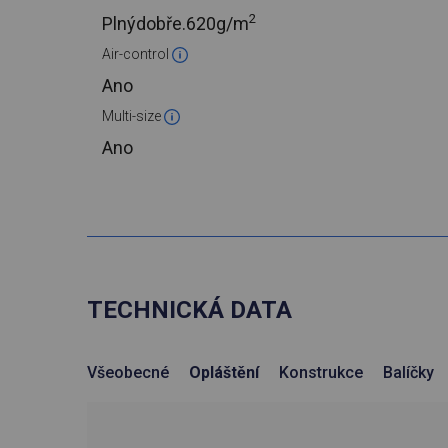
2
Plnýdobře.
620g/m
Air-control
Ano
Multi-size
Ano
TECHNICKÁ DATA
Všeobecné
Opláštění
Konstrukce
Balíčky