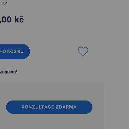
ce >
,00
kč
H
zdarma!
KONZULTACE ZDARMA