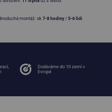
 doručení:
11 srpna
už s tebou
dnoduchá montáž:
ok
7-8 hodiny
/
5-6 lidi
rací,
Dodáváme do 10 zemí v
m
Evropě