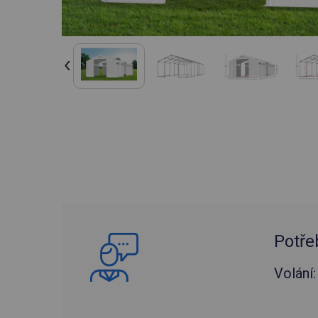
Potře
Volání