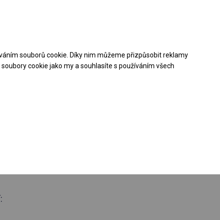
Pomoc při nákupu
Kontakt
+48 32 50 65 380
váním souborů cookie. Díky nim můžeme přizpůsobit reklamy
Stáhněte si nabídku PDF
soubory cookie jako my a souhlasíte s používáním všech
oroční stanová
 boční 2,5m
: