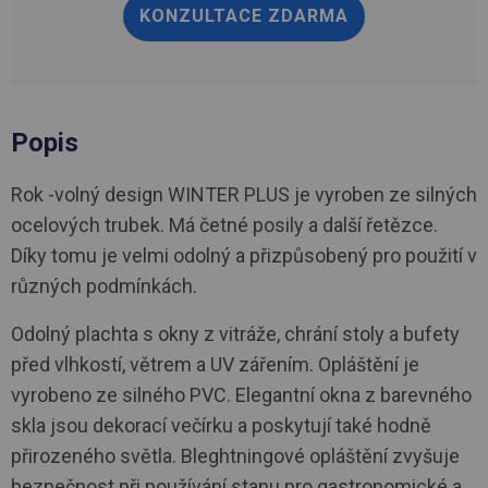
KONZULTACE ZDARMA
Popis
Rok -volný design WINTER PLUS je vyroben ze silných
ocelových trubek. Má četné posily a další řetězce.
Díky tomu je velmi odolný a přizpůsobený pro použití v
různých podmínkách.
Odolný plachta s okny z vitráže, chrání stoly a bufety
před vlhkostí, větrem a UV zářením. Opláštění je
vyrobeno ze silného PVC. Elegantní okna z barevného
skla jsou dekorací večírku a poskytují také hodně
přirozeného světla. Bleghtningové opláštění zvyšuje
bezpečnost při používání stanu pro gastronomické a