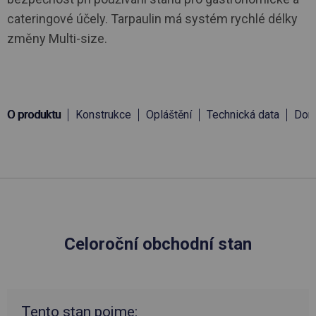
cateringové účely. Tarpaulin má systém rychlé délky
změny Multi-size.
O produktu
Konstrukce
Opláštění
Technická data
Doru
Celoroční obchodní stan
Tento stan pojme: