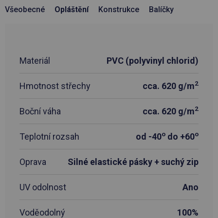
Všeobecné
Opláštění
Konstrukce
Balíčky
Materiál
PVC (polyvinyl chlorid)
2
Hmotnost střechy
cca. 620 g/m
2
Boční váha
cca. 620 g/m
o
o
Teplotní rozsah
od -40
do +60
Oprava
Silné elastické pásky + suchý zip
UV odolnost
Ano
Voděodolný
100%