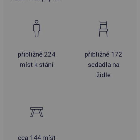
přibližně 224
přibližně 172
míst k stání
sedadla na
židle
cca 144 míst