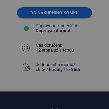
DO NÁKUPNÍHO KOŠÍKU
Připraveno k odeslání:
Doprava zdarma!
Čas doručení:
12 srpna
už s tebou
Jednoduchá montáž:
ok
6-7 hodiny
/
5-6 lidi