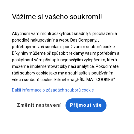
Pomoc při nákupu
+48 32 50 65 380
Vážíme si vašeho soukromí!
Celoroční obchodní stan | 8x14 m
Abychom vám mohli poskytnout snadnější procházení a
Stáhněte si nabídku PDF
pohodlné nakupování na webu Das Company, ,
potřebujeme váš souhlas s používáním souborů cookie.
Díky nim můžeme přizpůsobit reklamy vašim potřebám a
poskytnout vám přístup k nejnovějším vylepšením, která
můžeme implementovat díky naší analytice. Pokud máte
rádi soubory cookie jako my a souhlasíte s používáním
všech souborů cookie, klikněte na „PŘIJÍMAT COOKIES“.
Další informace o zásadách souborů cookie
Změnit nastavení
Přijmout vše