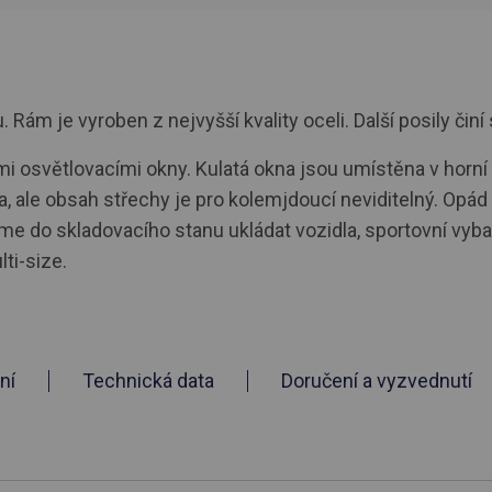
ám je vyroben z nejvyšší kvality oceli. Další posily činí 
 osvětlovacími okny. Kulatá okna jsou umístěna v horní 
, ale obsah střechy je pro kolemjdoucí neviditelný. Opá
eme do skladovacího stanu ukládat vozidla, sportovní vyba
i-size.
ní
Technická data
Doručení a vyzvednutí