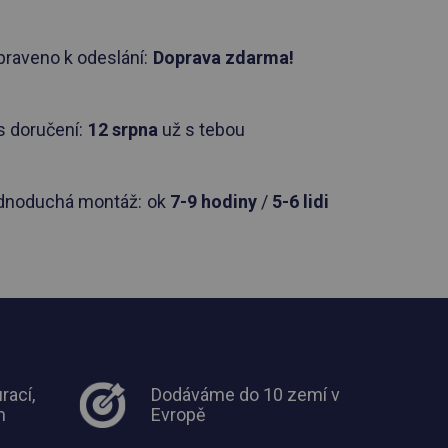
praveno k odeslání:
Doprava zdarma!
 doručení:
12 srpna
už s tebou
dnoduchá montáž:
ok
7-9 hodiny
/
5-6 lidi
rací,
Dodáváme do 10 zemí v
m
Evropě