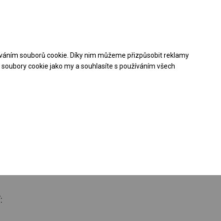
Pomoc při nákupu
Kontakt
+48 32 50 65 380
váním souborů cookie. Díky nim můžeme přizpůsobit reklamy
Stáhněte si nabídku PDF
soubory cookie jako my a souhlasíte s používáním všech
oroční stanová
 boční 4m
: