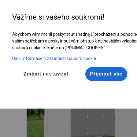
Vážíme si vašeho soukromí!
Abychom vám mohli poskytnout snadnější procházení a pohodlné
Celoroční stanová hala | 8x12 m
vašim potřebám a poskytnout vám přístup k nejnovějším vylepše
souborů cookie, klikněte na „PŘIJÍMAT COOKIES“.
Další informace o zásadách souborů cookie
Změnit nastavení
Přijmout vše