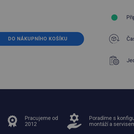
Při
Čas
DO NÁKUPNÍHO KOŠÍKU
Je
Pracujeme od
Poradíme s konfigu
2012
montáží a servise