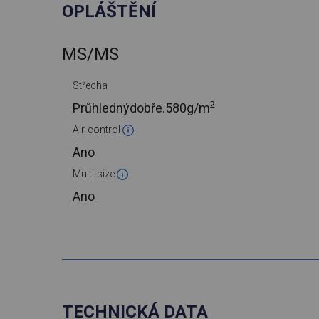
OPLÁŠTĚNÍ
MS/MS
Střecha
2
Průhlednýdobře.
580g/m
Air-control
Ano
Multi-size
Ano
TECHNICKÁ DATA