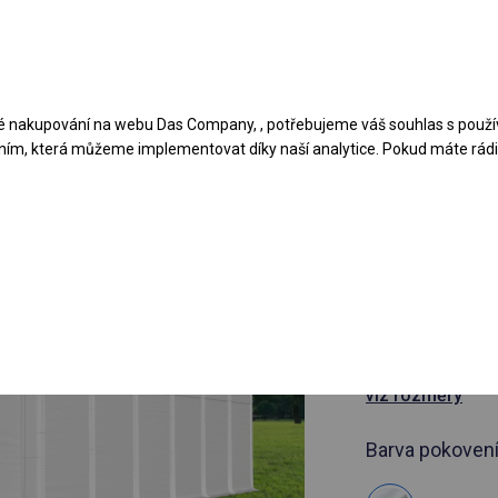
Navrhněte stan
Aplikace
Typy krytů
 nakupování na webu Das Company, , potřebujeme váš souhlas s použí
ním, která můžeme implementovat díky naší analytice. Pokud máte rádi 
článek 905450
8x12 m Cel
hala
8x12m
viz rozměry
Barva pokovení