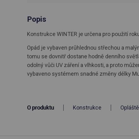
Popis
Konstrukce WINTER je určena pro použití roku. R
Opád je vybaven průhlednou střechou a malými
tomu se dovnitř dostane hodně denního světla
odolný vůči UV záření a vlhkosti, a proto můž
vybaveno systémem snadné změny délky Mult
O produktu
Konstrukce
Opláště