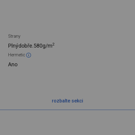
Strany
2
Plnýdobře.
580g/m
Hermetic
Ano
rozbalte sekci