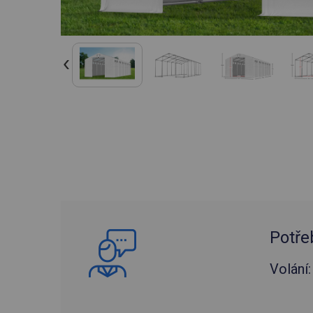
Potře
Volání