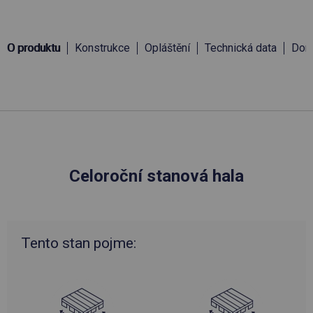
O produktu
Konstrukce
Opláštění
Technická data
Doru
Celoroční stanová hala
Tento stan pojme: