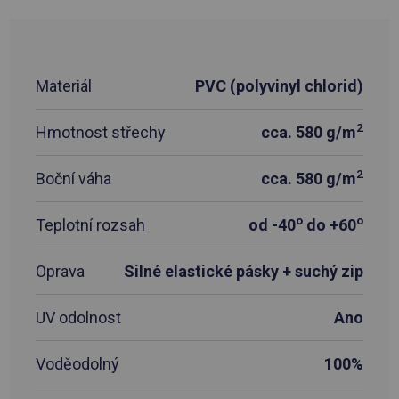
Materiál
PVC (polyvinyl chlorid)
2
Hmotnost střechy
cca. 580 g/m
2
Boční váha
cca. 580 g/m
o
o
Teplotní rozsah
od -40
do +60
Oprava
Silné elastické pásky + suchý zip
UV odolnost
Ano
Voděodolný
100%