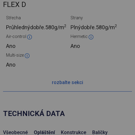
FLEX D
Střecha
Strany
2
2
Průhlednýdobře.
580g/m
Plnýdobře.
580g/m
Air-control
Hermetic
Ano
Ano
Multi-size
Ano
rozbalte sekci
TECHNICKÁ DATA
Všeobecné
Opláštění
Konstrukce
Balíčky