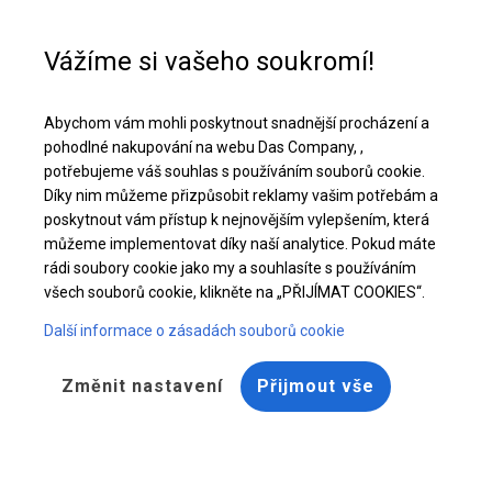
Pomoc při nákupu
+48 32 50 65 380
Vážíme si vašeho soukromí!
Celoroční stanová hala | 8x12 m
Abychom vám mohli poskytnout snadnější procházení a
Stáhněte si nabídku PDF
pohodlné nakupování na webu Das Company, ,
potřebujeme váš souhlas s používáním souborů cookie.
Díky nim můžeme přizpůsobit reklamy vašim potřebám a
poskytnout vám přístup k nejnovějším vylepšením, která
můžeme implementovat díky naší analytice. Pokud máte
rádi soubory cookie jako my a souhlasíte s používáním
všech souborů cookie, klikněte na „PŘIJÍMAT COOKIES“.
Další informace o zásadách souborů cookie
Změnit nastavení
Přijmout vše