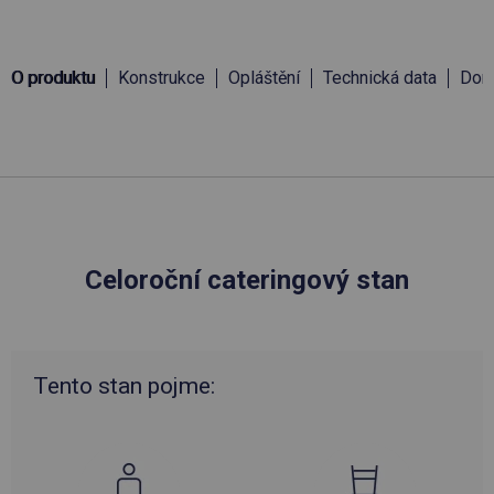
O produktu
Konstrukce
Opláštění
Technická data
Doru
Celoroční cateringový stan
Tento stan pojme: