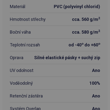
Materiál
PVC (polyvinyl chlorid)
2
Hmotnost střechy
cca. 560 g/m
2
Boční váha
cca. 580 g/m
o
o
Teplotní rozsah
od -40
do +60
Oprava
Silné elastické pásky + suchý zip
UV odolnost
Ano
Voděodolný
100%
Retenční zástěra
Ano
Systém Overlap
Ano