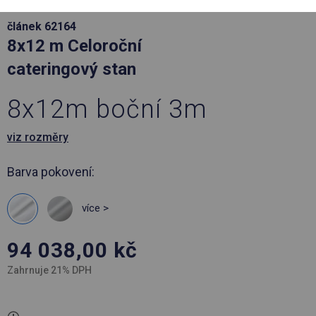
článek 62164
8x12 m Celoroční
cateringový stan
8x12m boční 3m
viz rozměry
Barva pokovení:
více >
94 038,00
kč
Zahrnuje 21% DPH