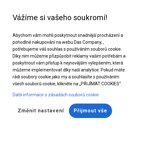
Pomoc při nákupu
+48 32 50 65 380
Vážíme si vašeho soukromí!
Celoroční cateringový stan | 8x12 m
Abychom vám mohli poskytnout snadnější procházení a
Stáhněte si nabídku PDF
pohodlné nakupování na webu Das Company, ,
potřebujeme váš souhlas s používáním souborů cookie.
Díky nim můžeme přizpůsobit reklamy vašim potřebám a
poskytnout vám přístup k nejnovějším vylepšením, která
můžeme implementovat díky naší analytice. Pokud máte
rádi soubory cookie jako my a souhlasíte s používáním
všech souborů cookie, klikněte na „PŘIJÍMAT COOKIES“.
Další informace o zásadách souborů cookie
Změnit nastavení
Přijmout vše