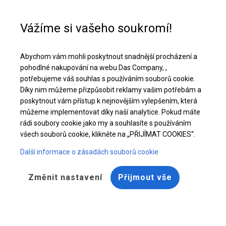
Pomoc při nákupu
+48 32 50 65 380
Vážíme si vašeho soukromí!
Celoroční stanová hala | 8x10 m
Abychom vám mohli poskytnout snadnější procházení a
Stáhněte si nabídku PDF
pohodlné nakupování na webu Das Company, ,
potřebujeme váš souhlas s používáním souborů cookie.
Díky nim můžeme přizpůsobit reklamy vašim potřebám a
poskytnout vám přístup k nejnovějším vylepšením, která
můžeme implementovat díky naší analytice. Pokud máte
rádi soubory cookie jako my a souhlasíte s používáním
všech souborů cookie, klikněte na „PŘIJÍMAT COOKIES“.
Další informace o zásadách souborů cookie
Změnit nastavení
Přijmout vše