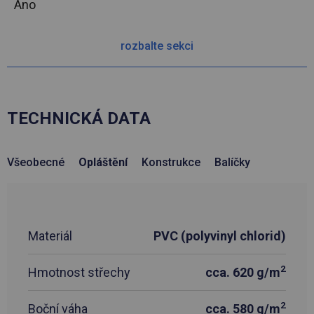
Ano
rozbalte sekci
TECHNICKÁ DATA
Všeobecné
Opláštění
Konstrukce
Balíčky
Materiál
PVC (polyvinyl chlorid)
2
Hmotnost střechy
cca. 620 g/m
2
Boční váha
cca. 580 g/m