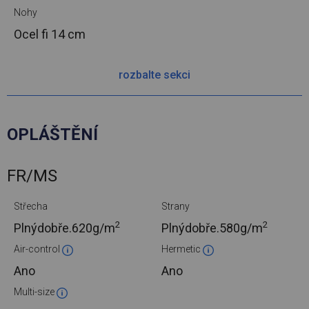
Nohy
Ocel
fi 14 cm
rozbalte sekci
OPLÁŠTĚNÍ
FR/MS
Střecha
Strany
2
2
Plnýdobře.
620g/m
Plnýdobře.
580g/m
Air-control
Hermetic
Ano
Ano
Multi-size