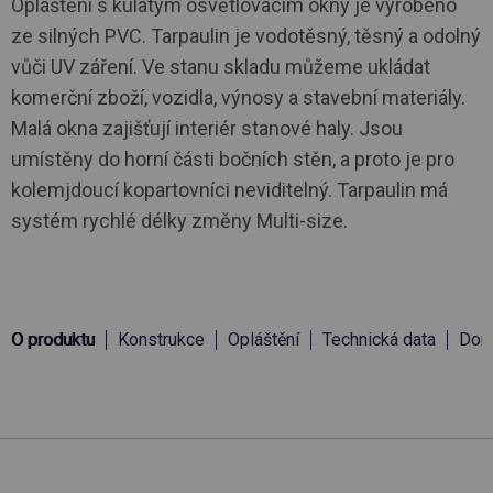
Opláštění s kulatým osvětlovacím okny je vyrobeno
ze silných PVC. Tarpaulin je vodotěsný, těsný a odolný
vůči UV záření. Ve stanu skladu můžeme ukládat
komerční zboží, vozidla, výnosy a stavební materiály.
Malá okna zajišťují interiér stanové haly. Jsou
umístěny do horní části bočních stěn, a proto je pro
kolemjdoucí kopartovníci neviditelný. Tarpaulin má
systém rychlé délky změny Multi-size.
O produktu
Konstrukce
Opláštění
Technická data
Doru