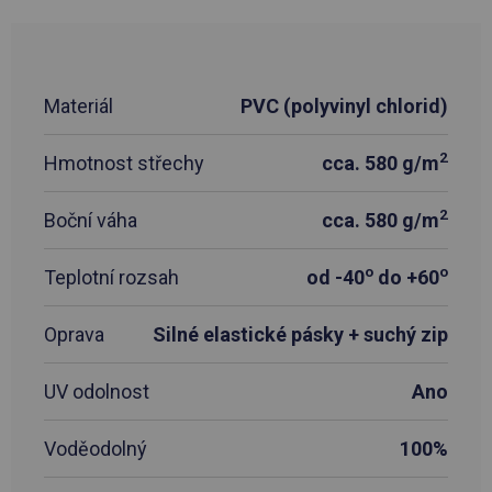
Materiál
PVC (polyvinyl chlorid)
2
Hmotnost střechy
cca. 580 g/m
2
Boční váha
cca. 580 g/m
o
o
Teplotní rozsah
od -40
do +60
Oprava
Silné elastické pásky + suchý zip
UV odolnost
Ano
Voděodolný
100%