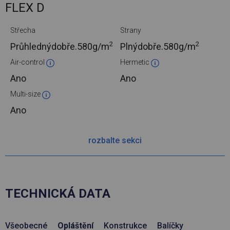
FLEX D
Střecha
Strany
2
2
Průhlednýdobře.
580g/m
Plnýdobře.
580g/m
Air-control
Hermetic
Ano
Ano
Multi-size
Ano
rozbalte sekci
TECHNICKÁ DATA
Všeobecné
Opláštění
Konstrukce
Balíčky