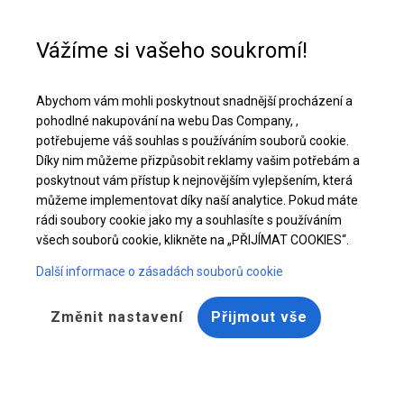
Pomoc při nákupu
+48 32 50 65 380
Vážíme si vašeho soukromí!
Celoroční stanová hala | 8x10 m
Abychom vám mohli poskytnout snadnější procházení a
Stáhněte si nabídku PDF
pohodlné nakupování na webu Das Company, ,
potřebujeme váš souhlas s používáním souborů cookie.
Díky nim můžeme přizpůsobit reklamy vašim potřebám a
poskytnout vám přístup k nejnovějším vylepšením, která
můžeme implementovat díky naší analytice. Pokud máte
rádi soubory cookie jako my a souhlasíte s používáním
všech souborů cookie, klikněte na „PŘIJÍMAT COOKIES“.
Další informace o zásadách souborů cookie
Změnit nastavení
Přijmout vše