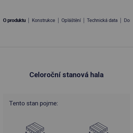
O produktu
Konstrukce
Opláštění
Technická data
Doru
Celoroční stanová hala
Tento stan pojme: