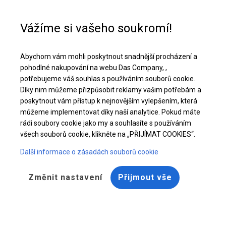
Pomoc při nákupu
+48 32 50 65 380
Vážíme si vašeho soukromí!
Celoroční stanová hala | 8x10 m
Abychom vám mohli poskytnout snadnější procházení a
Stáhněte si nabídku PDF
pohodlné nakupování na webu Das Company, ,
potřebujeme váš souhlas s používáním souborů cookie.
Díky nim můžeme přizpůsobit reklamy vašim potřebám a
poskytnout vám přístup k nejnovějším vylepšením, která
můžeme implementovat díky naší analytice. Pokud máte
rádi soubory cookie jako my a souhlasíte s používáním
všech souborů cookie, klikněte na „PŘIJÍMAT COOKIES“.
Další informace o zásadách souborů cookie
Změnit nastavení
Přijmout vše