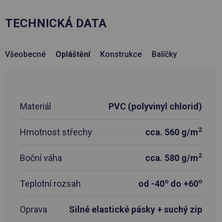
TECHNICKÁ DATA
Všeobecné
Opláštění
Konstrukce
Balíčky
Materiál
PVC (polyvinyl chlorid)
2
Hmotnost střechy
cca. 560 g/m
2
Boční váha
cca. 580 g/m
o
o
Teplotní rozsah
od -40
do +60
Oprava
Silné elastické pásky + suchý zip