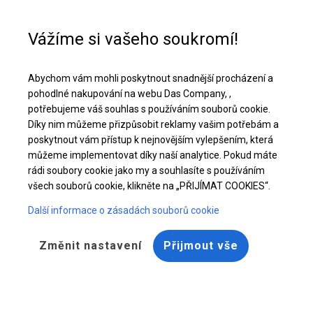
Pomoc při nákupu
+48 32 50 65 380
Vážíme si vašeho soukromí!
Celoroční stanová hala | 8x10 m
Abychom vám mohli poskytnout snadnější procházení a
Stáhněte si nabídku PDF
pohodlné nakupování na webu Das Company, ,
potřebujeme váš souhlas s používáním souborů cookie.
Díky nim můžeme přizpůsobit reklamy vašim potřebám a
poskytnout vám přístup k nejnovějším vylepšením, která
můžeme implementovat díky naší analytice. Pokud máte
rádi soubory cookie jako my a souhlasíte s používáním
BESTSELLER
všech souborů cookie, klikněte na „PŘIJÍMAT COOKIES“.
Další informace o zásadách souborů cookie
Změnit nastavení
Přijmout vše