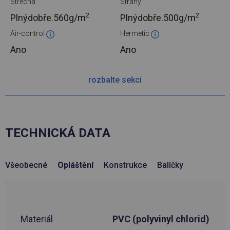
Střecha
Strany
2
2
Plnýdobře.
560g/m
Plnýdobře.
500g/m
Air-control
Hermetic
Ano
Ano
rozbalte sekci
TECHNICKÁ DATA
Všeobecné
Opláštění
Konstrukce
Balíčky
Materiál
PVC (polyvinyl chlorid)