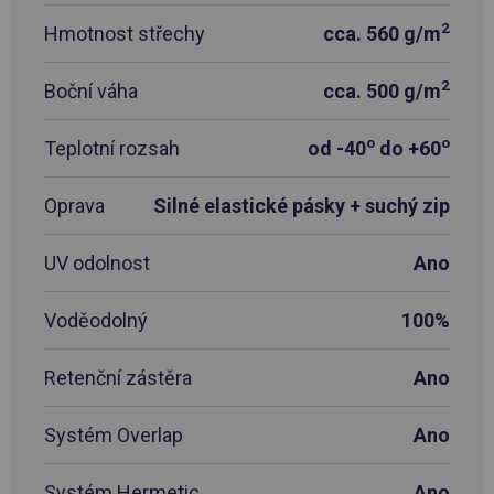
2
Hmotnost střechy
cca. 560 g/m
2
Boční váha
cca. 500 g/m
o
o
Teplotní rozsah
od -40
do +60
Oprava
Silné elastické pásky + suchý zip
UV odolnost
Ano
Voděodolný
100%
Retenční zástěra
Ano
Systém Overlap
Ano
Systém Hermetic
Ano