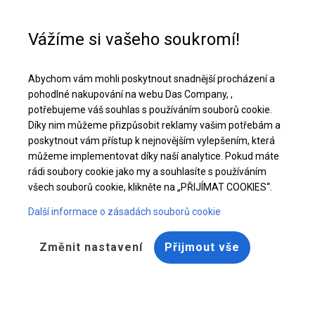
Pomoc při nákupu
+48 32 50 65 380
Vážíme si vašeho soukromí!
Celoroční stanová hala | 8x10 m
Abychom vám mohli poskytnout snadnější procházení a
Stáhněte si nabídku PDF
pohodlné nakupování na webu Das Company, ,
potřebujeme váš souhlas s používáním souborů cookie.
Díky nim můžeme přizpůsobit reklamy vašim potřebám a
poskytnout vám přístup k nejnovějším vylepšením, která
můžeme implementovat díky naší analytice. Pokud máte
rádi soubory cookie jako my a souhlasíte s používáním
všech souborů cookie, klikněte na „PŘIJÍMAT COOKIES“.
Další informace o zásadách souborů cookie
Změnit nastavení
Přijmout vše