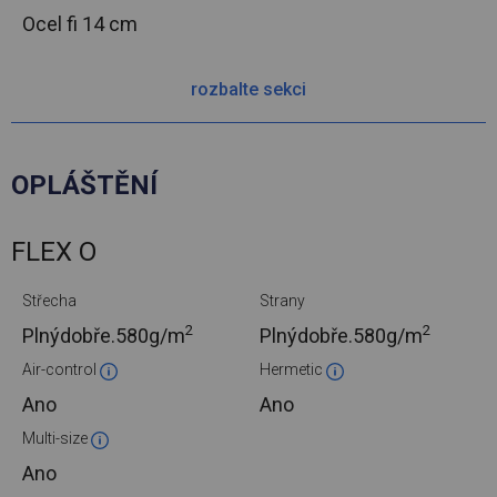
Ocel
fi 14 cm
rozbalte sekci
OPLÁŠTĚNÍ
FLEX O
Střecha
Strany
2
2
Plnýdobře.
580g/m
Plnýdobře.
580g/m
Air-control
Hermetic
Ano
Ano
Multi-size
Ano