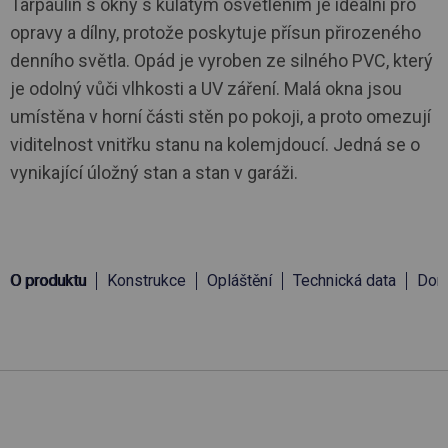
Tarpaulin s okny s kulatým osvětlením je ideální pro
opravy a dílny, protože poskytuje přísun přirozeného
denního světla. Opád je vyroben ze silného PVC, který
je odolný vůči vlhkosti a UV záření. Malá okna jsou
umístěna v horní části stěn po pokoji, a proto omezují
viditelnost vnitřku stanu na kolemjdoucí. Jedná se o
vynikající úložný stan a stan v garáži.
O produktu
Konstrukce
Opláštění
Technická data
Doru