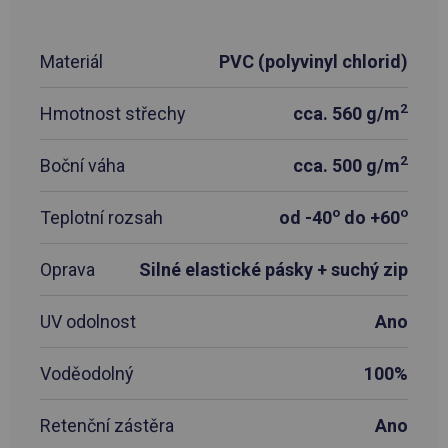
Materiál
PVC (polyvinyl chlorid)
2
Hmotnost střechy
cca. 560 g/m
2
Boční váha
cca. 500 g/m
o
o
Teplotní rozsah
od -40
do +60
Oprava
Silné elastické pásky + suchý zip
UV odolnost
Ano
Voděodolný
100%
Retenční zástěra
Ano