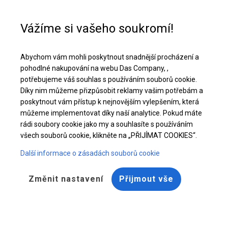
Pomoc při nákupu
+48 32 50 65 380
Vážíme si vašeho soukromí!
Celoroční průmyslový stan | 6x22 m
Abychom vám mohli poskytnout snadnější procházení a
Stáhněte si nabídku PDF
pohodlné nakupování na webu Das Company, ,
potřebujeme váš souhlas s používáním souborů cookie.
Díky nim můžeme přizpůsobit reklamy vašim potřebám a
poskytnout vám přístup k nejnovějším vylepšením, která
můžeme implementovat díky naší analytice. Pokud máte
rádi soubory cookie jako my a souhlasíte s používáním
všech souborů cookie, klikněte na „PŘIJÍMAT COOKIES“.
Další informace o zásadách souborů cookie
Změnit nastavení
Přijmout vše