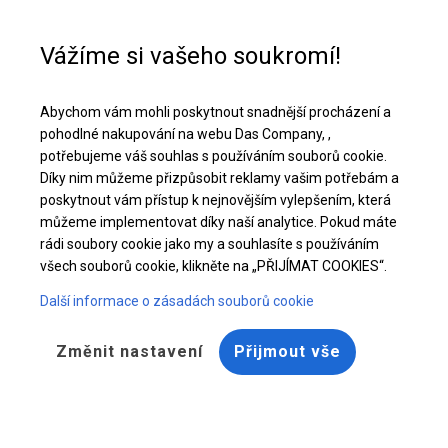
Pomoc při nákupu
+48 32 50 65 380
Vážíme si vašeho soukromí!
Pevný úložný a garážový stan | 6x20 m
Abychom vám mohli poskytnout snadnější procházení a
Stáhněte si nabídku PDF
pohodlné nakupování na webu Das Company, ,
potřebujeme váš souhlas s používáním souborů cookie.
Díky nim můžeme přizpůsobit reklamy vašim potřebám a
poskytnout vám přístup k nejnovějším vylepšením, která
můžeme implementovat díky naší analytice. Pokud máte
rádi soubory cookie jako my a souhlasíte s používáním
všech souborů cookie, klikněte na „PŘIJÍMAT COOKIES“.
Další informace o zásadách souborů cookie
Změnit nastavení
Přijmout vše