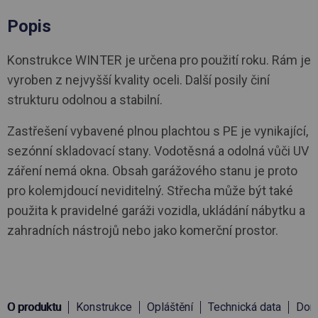
Popis
Konstrukce WINTER je určena pro použití roku. Rám je
vyroben z nejvyšší kvality oceli. Další posily činí
strukturu odolnou a stabilní.
Zastřešení vybavené plnou plachtou s PE je vynikající,
sezónní skladovací stany. Vodotěsná a odolná vůči UV
záření nemá okna. Obsah garážového stanu je proto
pro kolemjdoucí neviditelný. Střecha může být také
použita k pravidelné garáži vozidla, ukládání nábytku a
zahradních nástrojů nebo jako komerční prostor.
O produktu
Konstrukce
Opláštění
Technická data
Doru