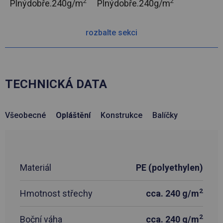
2
2
Plnýdobře.
240g/m
Plnýdobře.
240g/m
rozbalte sekci
TECHNICKÁ DATA
Všeobecné
Opláštění
Konstrukce
Balíčky
Materiál
PE (polyethylen)
2
Hmotnost střechy
cca. 240 g/m
2
Boční váha
cca. 240 g/m