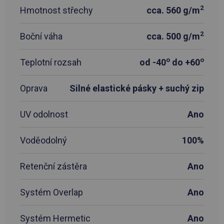
2
Hmotnost střechy
cca. 560 g/m
2
Boční váha
cca. 500 g/m
o
o
Teplotní rozsah
od -40
do +60
Oprava
Silné elastické pásky + suchý zip
UV odolnost
Ano
Voděodolný
100%
Retenční zástěra
Ano
Systém Overlap
Ano
Systém Hermetic
Ano