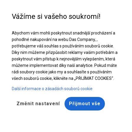
Pomoc při nákupu
+48 32 50 65 380
Vážíme si vašeho soukromí!
Celoroční obchodní stan | 6x18 m
Abychom vám mohli poskytnout snadnější procházení a
Stáhněte si nabídku PDF
pohodlné nakupování na webu Das Company, ,
potřebujeme váš souhlas s používáním souborů cookie.
Díky nim můžeme přizpůsobit reklamy vašim potřebám a
poskytnout vám přístup k nejnovějším vylepšením, která
můžeme implementovat díky naší analytice. Pokud máte
rádi soubory cookie jako my a souhlasíte s používáním
všech souborů cookie, klikněte na „PŘIJÍMAT COOKIES“.
Další informace o zásadách souborů cookie
Změnit nastavení
Přijmout vše