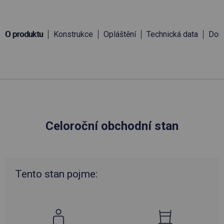
O produktu
Konstrukce
Opláštění
Technická data
Doru
Celoroční obchodní stan
Tento stan pojme: