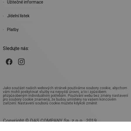
Užitečné informace
Jídelní lístek
Platby
Sledujte nás:
Jako součást našich webových stránek používáme soubory cookie, abychom
vám mohli poskytovat služby na nejvyšší úrovni, a to i způsobem
přizpůsobeným individuálním potřebám. Používání webu bez změny nastavení
pro soubory cookie znamená, že budou umístěny na vašem koncovém
zařízení. Nastavení souborů cookie můžete kdykoli změnit.
Copyright © DAS COMPANY Sp. z o.o., 2019.