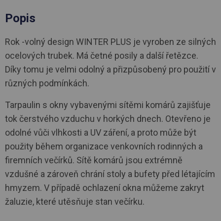
Popis
Rok -volný design WINTER PLUS je vyroben ze silných
ocelových trubek. Má četné posily a další řetězce.
Díky tomu je velmi odolný a přizpůsobený pro použití v
různých podmínkách.
Tarpaulin s okny vybavenými sítěmi komárů zajišťuje
tok čerstvého vzduchu v horkých dnech. Otevřeno je
odolné vůči vlhkosti a UV záření, a proto může být
použity během organizace venkovních rodinných a
firemních večírků. Sítě komárů jsou extrémně
vzdušné a zároveň chrání stoly a bufety před létajícím
hmyzem. V případě ochlazení okna můžeme zakryt
žaluzie, které utěsňuje stan večírku.