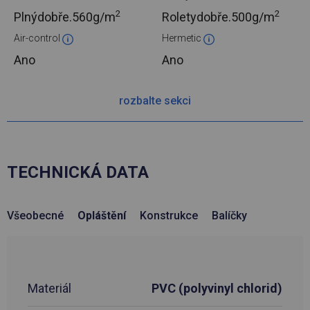
2
2
Plnýdobře.
560g/m
Roletydobře.
500g/m
Air-control
Hermetic
Ano
Ano
rozbalte sekci
TECHNICKÁ DATA
Všeobecné
Opláštění
Konstrukce
Balíčky
Materiál
PVC (polyvinyl chlorid)