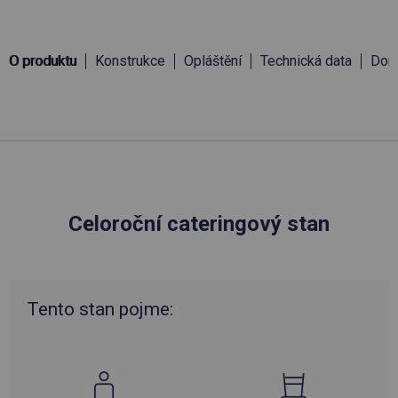
O produktu
Konstrukce
Opláštění
Technická data
Doru
Celoroční cateringový stan
Tento stan pojme: