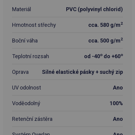
Materiál
PVC (polyvinyl chlorid)
2
Hmotnost střechy
cca. 580 g/m
2
Boční váha
cca. 500 g/m
o
o
Teplotní rozsah
od -40
do +60
Oprava
Silné elastické pásky + suchý zip
UV odolnost
Ano
Voděodolný
100%
Retenční zástěra
Ano
Systém Overlap
Ano