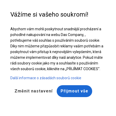
Pomoc při nákupu
+48 32 50 65 380
Vážíme si vašeho soukromí!
Celoroční cateringový stan | 6x18 m
Abychom vám mohli poskytnout snadnější procházení a
Stáhněte si nabídku PDF
pohodlné nakupování na webu Das Company, ,
potřebujeme váš souhlas s používáním souborů cookie.
Díky nim můžeme přizpůsobit reklamy vašim potřebám a
poskytnout vám přístup k nejnovějším vylepšením, která
můžeme implementovat díky naší analytice. Pokud máte
rádi soubory cookie jako my a souhlasíte s používáním
všech souborů cookie, klikněte na „PŘIJÍMAT COOKIES“.
Další informace o zásadách souborů cookie
Změnit nastavení
Přijmout vše