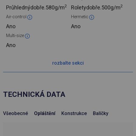
2
2
Průhlednýdobře.
580g/m
Roletydobře.
500g/m
Air-control
Hermetic
Ano
Ano
Multi-size
Ano
rozbalte sekci
TECHNICKÁ DATA
Všeobecné
Opláštění
Konstrukce
Balíčky