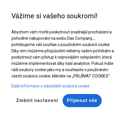
Pomoc při nákupu
+48 32 50 65 380
Vážíme si vašeho soukromí!
Celoroční cateringový stan | 6x18 m
Abychom vám mohli poskytnout snadnější procházení a
Stáhněte si nabídku PDF
pohodlné nakupování na webu Das Company, ,
potřebujeme váš souhlas s používáním souborů cookie.
Díky nim můžeme přizpůsobit reklamy vašim potřebám a
poskytnout vám přístup k nejnovějším vylepšením, která
můžeme implementovat díky naší analytice. Pokud máte
rádi soubory cookie jako my a souhlasíte s používáním
všech souborů cookie, klikněte na „PŘIJÍMAT COOKIES“.
Další informace o zásadách souborů cookie
Změnit nastavení
Přijmout vše