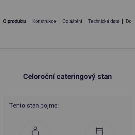
O produktu
Konstrukce
Opláštění
Technická data
Doru
Celoroční cateringový stan
Tento stan pojme: