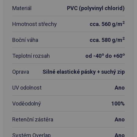
Materiál
PVC (polyvinyl chlorid)
2
Hmotnost střechy
cca. 560 g/m
2
Boční váha
cca. 580 g/m
o
o
Teplotní rozsah
od -40
do +60
Oprava
Silné elastické pásky + suchý zip
UV odolnost
Ano
Voděodolný
100%
Retenční zástěra
Ano
Systém Overlap
Ano