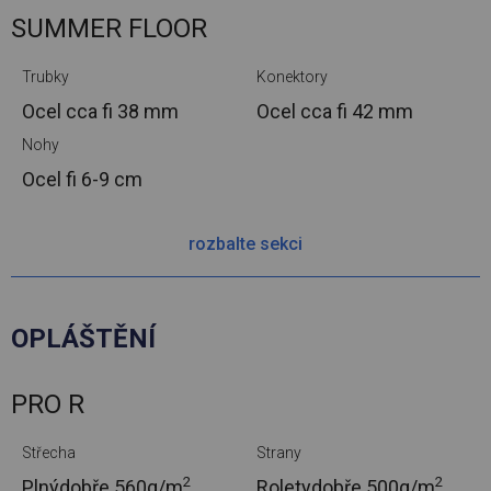
SUMMER FLOOR
Trubky
Konektory
Ocel cca
fi 38 mm
Ocel cca
fi 42 mm
Nohy
Ocel
fi 6-9 cm
rozbalte sekci
OPLÁŠTĚNÍ
PRO R
Střecha
Strany
2
2
Plnýdobře.
560g/m
Roletydobře.
500g/m