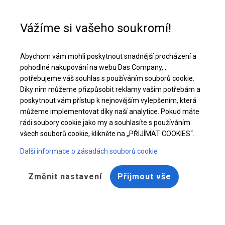
Pomoc při nákupu
+48 32 50 65 380
Vážíme si vašeho soukromí!
Odolný svatební stan | 6x18 m
Abychom vám mohli poskytnout snadnější procházení a
Stáhněte si nabídku PDF
pohodlné nakupování na webu Das Company, ,
potřebujeme váš souhlas s používáním souborů cookie.
Díky nim můžeme přizpůsobit reklamy vašim potřebám a
poskytnout vám přístup k nejnovějším vylepšením, která
můžeme implementovat díky naší analytice. Pokud máte
rádi soubory cookie jako my a souhlasíte s používáním
všech souborů cookie, klikněte na „PŘIJÍMAT COOKIES“.
Další informace o zásadách souborů cookie
Změnit nastavení
Přijmout vše