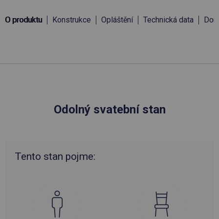
O produktu
Konstrukce
Opláštění
Technická data
Doru
Odolný svatební stan
Tento stan pojme: