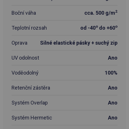
2
Boční váha
cca. 500 g/m
o
o
Teplotní rozsah
od -40
do +60
Oprava
Silné elastické pásky + suchý zip
UV odolnost
Ano
Voděodolný
100%
Retenční zástěra
Ano
Systém Overlap
Ano
Systém Hermetic
Ano