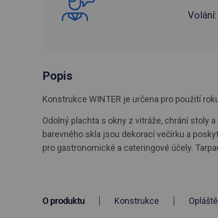
Volání
Popis
Konstrukce WINTER je určena pro použití roku. R
Odolný plachta s okny z vitráže, chrání stoly 
barevného skla jsou dekorací večírku a posky
pro gastronomické a cateringové účely. Tarpa
O produktu
Konstrukce
Opláště