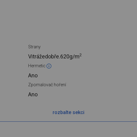
Strany
2
Vitrážedobře.
620g/m
Hermetic
Ano
Zpomalovač hoření
Ano
rozbalte sekci