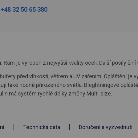
:
+48 32 50 65 380
ám je vyroben z nejvyšší kvality oceli. Další posily činí 
a bufety před vlhkostí, větrem a UV zářením. Opláštění je
tují také hodně přirozeného světla. Bleghtningové oplášt
ulin má systém rychlé délky změny Multi-size.
ní
Technická data
Doručení a vyzvednutí