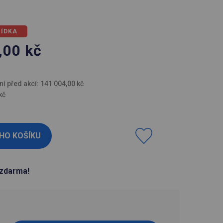
BÍDKA
,00
kč
H
ní před akcí: 141 004,00 kč
kč
zdarma!