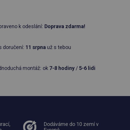
praveno k odeslání:
Doprava zdarma!
 doručení:
11 srpna
už s tebou
dnoduchá montáž:
ok
7-8 hodiny
/
5-6 lidi
rací,
Dodáváme do 10 zemí v
m
Evropě