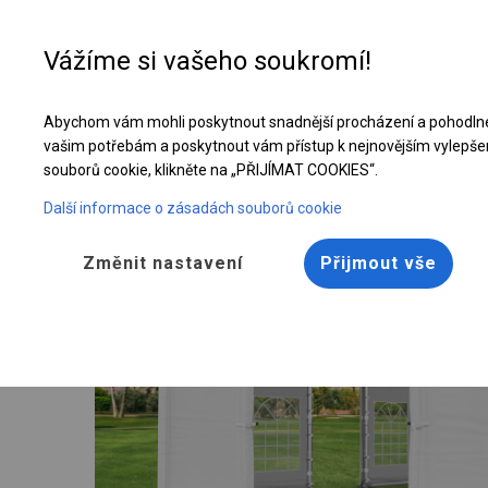
Vážíme si vašeho soukromí!
Abychom vám mohli poskytnout snadnější procházení a pohodlné
Celoroční cateringový stan | 6x14 m
vašim potřebám a poskytnout vám přístup k nejnovějším vylepše
souborů cookie, klikněte na „PŘIJÍMAT COOKIES“.
Další informace o zásadách souborů cookie
Změnit nastavení
Přijmout vše