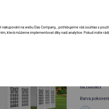
Navrhněte stan
Aplikace
Typy krytů
 nakupování na webu Das Company, , potřebujeme váš souhlas s použí
ním, která můžeme implementovat díky naší analytice. Pokud máte rádi 
článek 389047
6x14 m Ce
cateringov
6x14m
viz rozměry
Barva pokovení