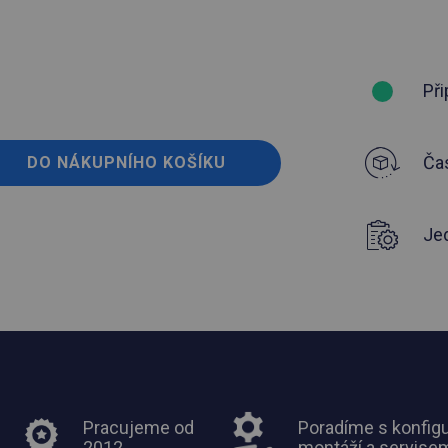
Při
Čas
DO NÁKUPNÍHO KOŠÍKU
Je
Pracujeme od
Poradíme s konfigu
2012
montáží a servise