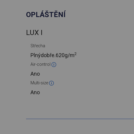
OPLÁŠTĚNÍ
LUX I
Střecha
2
Plnýdobře.
620g/m
Air-control
Ano
Multi-size
Ano