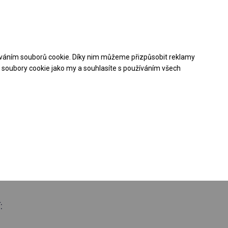
Pomoc při nákupu
Kontakt
+48 32 50 65 380
váním souborů cookie. Díky nim můžeme přizpůsobit reklamy
Stáhněte si nabídku PDF
soubory cookie jako my a souhlasíte s používáním všech
loroční
ý stan
 boční 4m
: