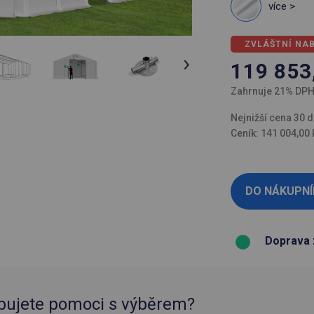
více >
ZVLÁŠTNÍ NA
119 853
Zahrnuje 21% DP
Nejnižší cena 30 d
Ceník: 141 004,00 
Doprava 
bujete pomoci s výběrem?