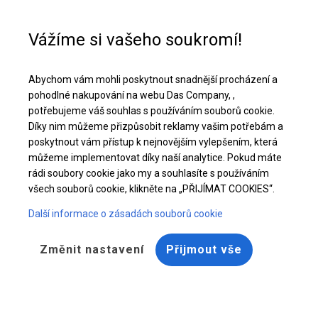
Pomoc při nákupu
+48 32 50 65 380
Vážíme si vašeho soukromí!
Celoroční stanová hala | 6x14 m
Abychom vám mohli poskytnout snadnější procházení a
Stáhněte si nabídku PDF
pohodlné nakupování na webu Das Company, ,
potřebujeme váš souhlas s používáním souborů cookie.
Díky nim můžeme přizpůsobit reklamy vašim potřebám a
poskytnout vám přístup k nejnovějším vylepšením, která
můžeme implementovat díky naší analytice. Pokud máte
rádi soubory cookie jako my a souhlasíte s používáním
všech souborů cookie, klikněte na „PŘIJÍMAT COOKIES“.
Další informace o zásadách souborů cookie
Změnit nastavení
Přijmout vše