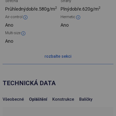
Střecha
Strany
2
2
Průhlednýdobře.
580g/m
Plnýdobře.
620g/m
Air-control
Hermetic
Ano
Ano
Multi-size
Ano
rozbalte sekci
TECHNICKÁ DATA
Všeobecné
Opláštění
Konstrukce
Balíčky