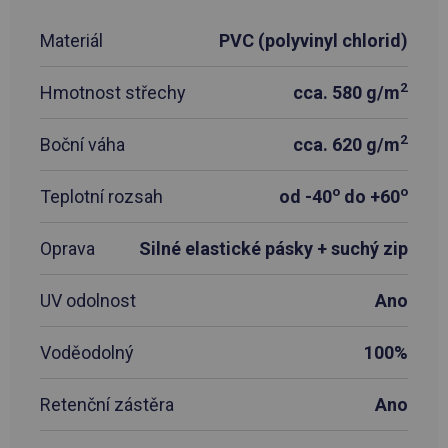
Materiál
PVC (polyvinyl chlorid)
2
Hmotnost střechy
cca. 580 g/m
2
Boční váha
cca. 620 g/m
o
o
Teplotní rozsah
od -40
do +60
Oprava
Silné elastické pásky + suchý zip
UV odolnost
Ano
Voděodolný
100%
Retenční zástěra
Ano