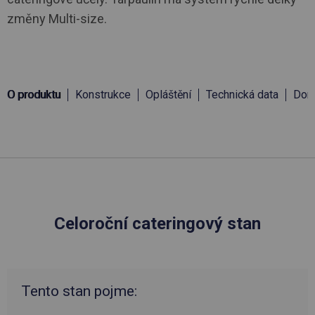
změny Multi-size.
O produktu
Konstrukce
Opláštění
Technická data
Doru
Celoroční cateringový stan
Tento stan pojme: