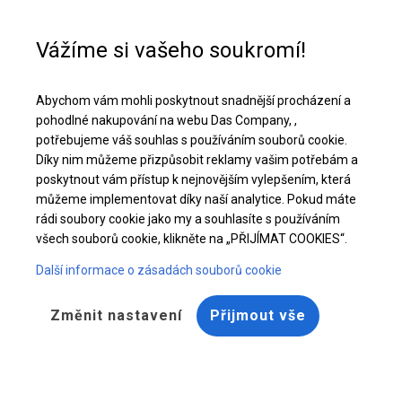
Pomoc při nákupu
+48 32 50 65 380
Vážíme si vašeho soukromí!
Celoroční cateringový stan | 6x14 m
Abychom vám mohli poskytnout snadnější procházení a
Stáhněte si nabídku PDF
pohodlné nakupování na webu Das Company, ,
potřebujeme váš souhlas s používáním souborů cookie.
Díky nim můžeme přizpůsobit reklamy vašim potřebám a
poskytnout vám přístup k nejnovějším vylepšením, která
můžeme implementovat díky naší analytice. Pokud máte
rádi soubory cookie jako my a souhlasíte s používáním
všech souborů cookie, klikněte na „PŘIJÍMAT COOKIES“.
Další informace o zásadách souborů cookie
Změnit nastavení
Přijmout vše