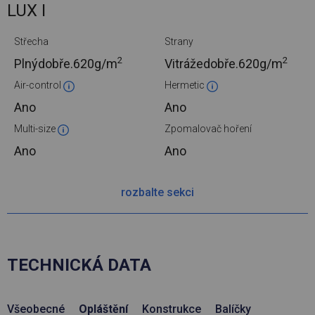
LUX I
Střecha
Strany
2
2
Plnýdobře.
620g/m
Vitrážedobře.
620g/m
Air-control
Hermetic
Ano
Ano
Multi-size
Zpomalovač hoření
Ano
Ano
rozbalte sekci
TECHNICKÁ DATA
Všeobecné
Opláštění
Konstrukce
Balíčky