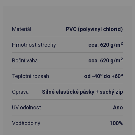
Materiál
PVC (polyvinyl chlorid)
2
Hmotnost střechy
cca. 620 g/m
2
Boční váha
cca. 620 g/m
o
o
Teplotní rozsah
od -40
do +60
Oprava
Silné elastické pásky + suchý zip
UV odolnost
Ano
Voděodolný
100%