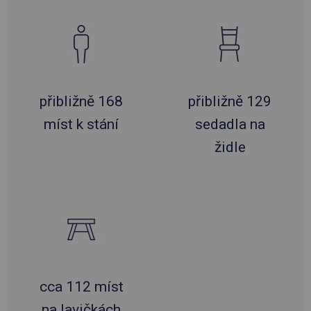
přibližně 168
přibližně 129
míst k stání
sedadla na
židle
cca 112 míst
na lavičkách