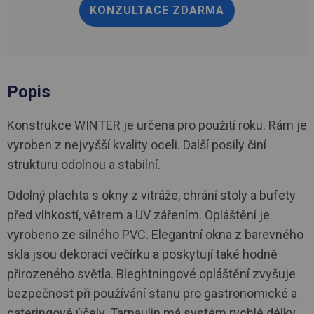
KONZULTACE ZDARMA
Popis
Konstrukce WINTER je určena pro použití roku. Rám je
vyroben z nejvyšší kvality oceli. Další posily činí
strukturu odolnou a stabilní.
Odolný plachta s okny z vitráže, chrání stoly a bufety
před vlhkostí, větrem a UV zářením. Opláštění je
vyrobeno ze silného PVC. Elegantní okna z barevného
skla jsou dekorací večírku a poskytují také hodně
přirozeného světla. Bleghtningové opláštění zvyšuje
bezpečnost při používání stanu pro gastronomické a
cateringové účely. Tarpaulin má systém rychlé délky