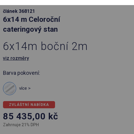
článek 368121
6x14 m Celoroční
cateringový stan
6x14m boční 2m
viz rozměry
Barva pokovení:
více >
ZVLÁŠTNÍ NABÍDKA
85 435,00
kč
Zahrnuje 21% DPH