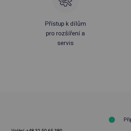
Přístup k dílům
pro rozšíření a
servis
Při
Volání:
+48 32 50 65 380