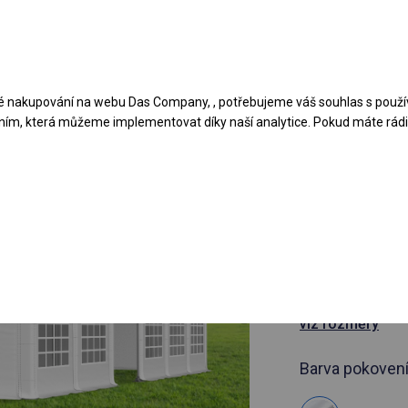
Navrhněte stan
Aplikace
Typy krytů
 nakupování na webu Das Company, , potřebujeme váš souhlas s použí
ním, která můžeme implementovat díky naší analytice. Pokud máte rádi 
článek 908667
6x14 m Ce
cateringov
6x14m
viz rozměry
Barva pokovení