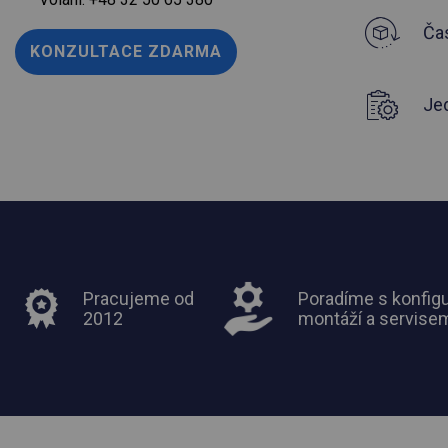
Čas
KONZULTACE ZDARMA
Je
Pracujeme od
Poradíme s konfigu
2012
montáží a servise