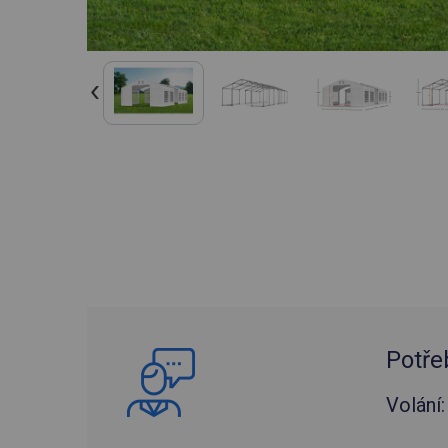
Potře
Volání