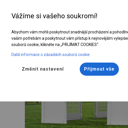
Vážíme si vašeho soukromí!
Abychom vám mohli poskytnout snadnější procházení a pohodlné
Celoroční cateringový stan | 6x14 m
vašim potřebám a poskytnout vám přístup k nejnovějším vylepše
souborů cookie, klikněte na „PŘIJÍMAT COOKIES“.
Další informace o zásadách souborů cookie
Změnit nastavení
Přijmout vše