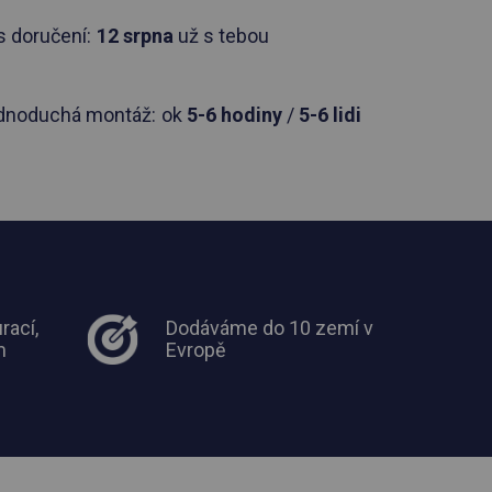
 doručení:
12 srpna
už s tebou
dnoduchá montáž:
ok
5-6 hodiny
/
5-6 lidi
rací,
Dodáváme do 10 zemí v
m
Evropě