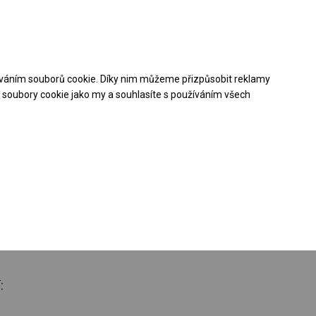
Pomoc při nákupu
Kontakt
+48 32 50 65 380
váním souborů cookie. Díky nim můžeme přizpůsobit reklamy
Stáhněte si nabídku PDF
soubory cookie jako my a souhlasíte s používáním všech
loroční
ý stan
 boční 2m
: