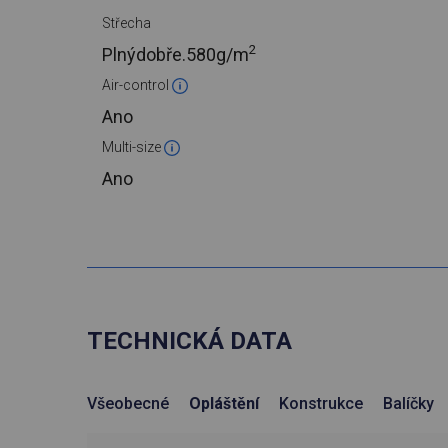
Střecha
2
Plnýdobře.
580g/m
Air-control
Ano
Multi-size
Ano
TECHNICKÁ DATA
Všeobecné
Opláštění
Konstrukce
Balíčky