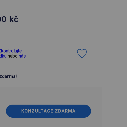
00
kč
H
Zkontrolujte
dku
nebo
nás
zdarma!
KONZULTACE ZDARMA