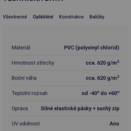
Všeobecné
Opláštění
Konstrukce
Balíčky
Materiál
PVC (polyvinyl chlorid)
2
Hmotnost střechy
cca. 620 g/m
2
Boční váha
cca. 620 g/m
o
o
Teplotní rozsah
od -40
do +60
Oprava
Silné elastické pásky + suchý zip
UV odolnost
Ano