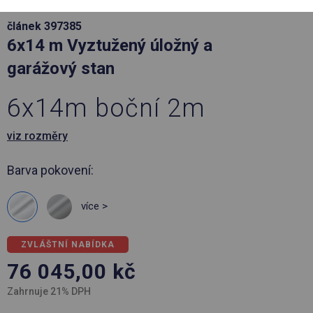
článek 397385
6x14 m Vyztužený úložný a
garážový stan
6x14m boční 2m
viz rozměry
Barva pokovení:
více >
ZVLÁŠTNÍ NABÍDKA
76 045,00
kč
Zahrnuje 21% DPH