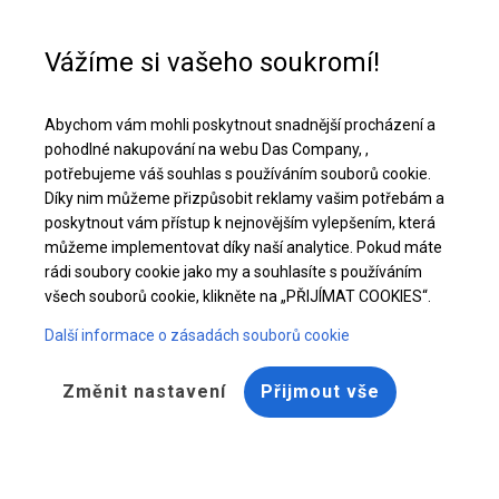
Pomoc při nákupu
+48 32 50 65 380
Vážíme si vašeho soukromí!
Vyztužený úložný a garážový stan | 6x14 m
Abychom vám mohli poskytnout snadnější procházení a
Stáhněte si nabídku PDF
pohodlné nakupování na webu Das Company, ,
potřebujeme váš souhlas s používáním souborů cookie.
Díky nim můžeme přizpůsobit reklamy vašim potřebám a
poskytnout vám přístup k nejnovějším vylepšením, která
můžeme implementovat díky naší analytice. Pokud máte
rádi soubory cookie jako my a souhlasíte s používáním
všech souborů cookie, klikněte na „PŘIJÍMAT COOKIES“.
Další informace o zásadách souborů cookie
Změnit nastavení
Přijmout vše