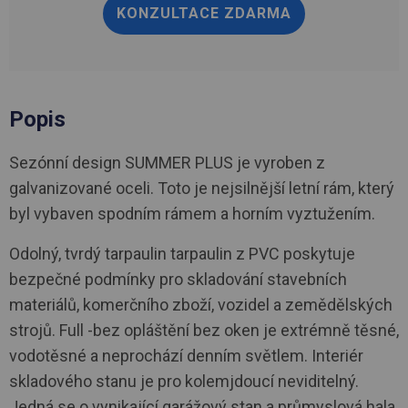
KONZULTACE ZDARMA
Popis
Sezónní design SUMMER PLUS je vyroben z
galvanizované oceli. Toto je nejsilnější letní rám, který
byl vybaven spodním rámem a horním vyztužením.
Odolný, tvrdý tarpaulin tarpaulin z PVC poskytuje
bezpečné podmínky pro skladování stavebních
materiálů, komerčního zboží, vozidel a zemědělských
strojů. Full -bez opláštění bez oken je extrémně těsné,
vodotěsné a neprochází denním světlem. Interiér
skladového stanu je pro kolemjdoucí neviditelný.
Jedná se o vynikající garážový stan a průmyslová hala.