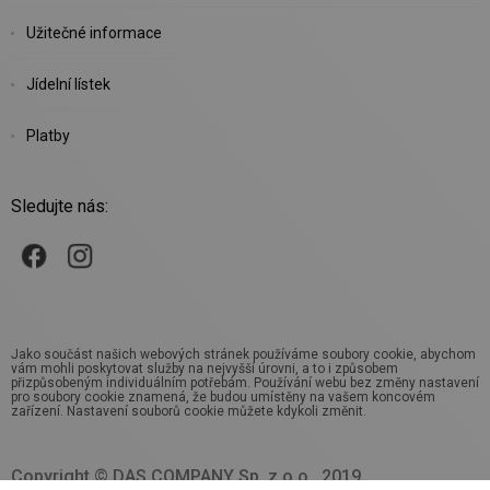
Užitečné informace
Jídelní lístek
Platby
Sledujte nás:
Jako součást našich webových stránek používáme soubory cookie, abychom
vám mohli poskytovat služby na nejvyšší úrovni, a to i způsobem
přizpůsobeným individuálním potřebám. Používání webu bez změny nastavení
pro soubory cookie znamená, že budou umístěny na vašem koncovém
zařízení. Nastavení souborů cookie můžete kdykoli změnit.
Copyright © DAS COMPANY Sp. z o.o., 2019.