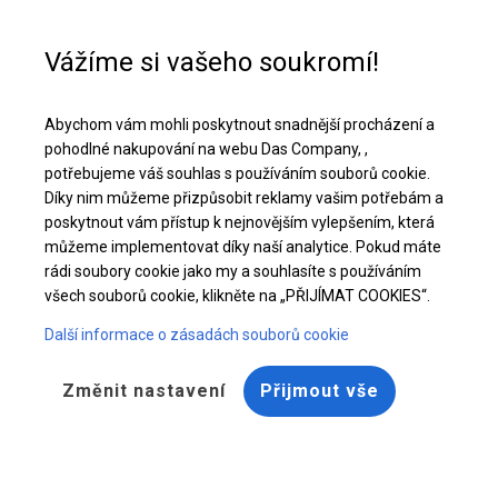
Pomoc při nákupu
+48 32 50 65 380
Vážíme si vašeho soukromí!
Celoroční průmyslový stan | 6x12 m
Abychom vám mohli poskytnout snadnější procházení a
Stáhněte si nabídku PDF
pohodlné nakupování na webu Das Company, ,
potřebujeme váš souhlas s používáním souborů cookie.
Díky nim můžeme přizpůsobit reklamy vašim potřebám a
poskytnout vám přístup k nejnovějším vylepšením, která
můžeme implementovat díky naší analytice. Pokud máte
rádi soubory cookie jako my a souhlasíte s používáním
všech souborů cookie, klikněte na „PŘIJÍMAT COOKIES“.
Další informace o zásadách souborů cookie
Změnit nastavení
Přijmout vše