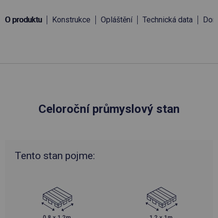
O produktu
Konstrukce
Opláštění
Technická data
Doru
Celoroční průmyslový stan
Tento stan pojme: