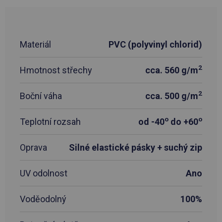
Materiál
PVC (polyvinyl chlorid)
2
Hmotnost střechy
cca. 560 g/m
2
Boční váha
cca. 500 g/m
o
o
Teplotní rozsah
od -40
do +60
Oprava
Silné elastické pásky + suchý zip
UV odolnost
Ano
Voděodolný
100%