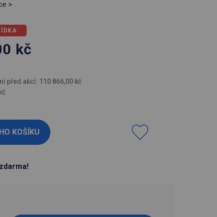
ce >
BÍDKA
00
kč
H
ní před akcí: 110 866,00 kč
kč
zdarma!