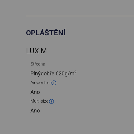
OPLÁŠTĚNÍ
LUX M
Střecha
2
Plnýdobře.
620g/m
Air-control
Ano
Multi-size
Ano