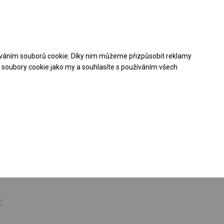
Pomoc při nákupu
Kontakt
+48 32 50 65 380
váním souborů cookie. Díky nim můžeme přizpůsobit reklamy
Stáhněte si nabídku PDF
soubory cookie jako my a souhlasíte s používáním všech
oroční stanová
 boční 3m
: