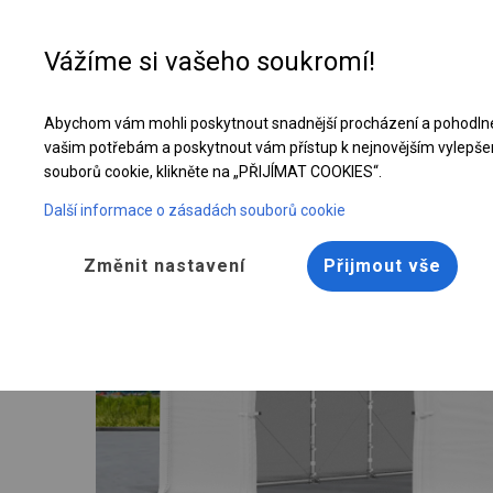
Vážíme si vašeho soukromí!
Abychom vám mohli poskytnout snadnější procházení a pohodlné
Celoroční stanová hala | 6x12 m
vašim potřebám a poskytnout vám přístup k nejnovějším vylepše
souborů cookie, klikněte na „PŘIJÍMAT COOKIES“.
Další informace o zásadách souborů cookie
Změnit nastavení
Přijmout vše