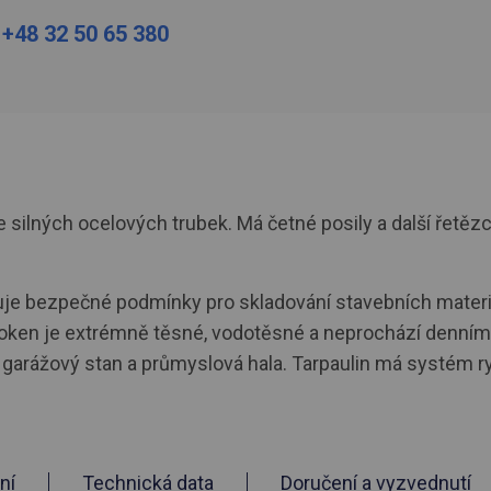
:
+48 32 50 65 380
silných ocelových trubek. Má četné posily a další řetězc
tuje bezpečné podmínky pro skladování stavebních materi
 oken je extrémně těsné, vodotěsné a neprochází denním 
í garážový stan a průmyslová hala. Tarpaulin má systém r
ní
Technická data
Doručení a vyzvednutí