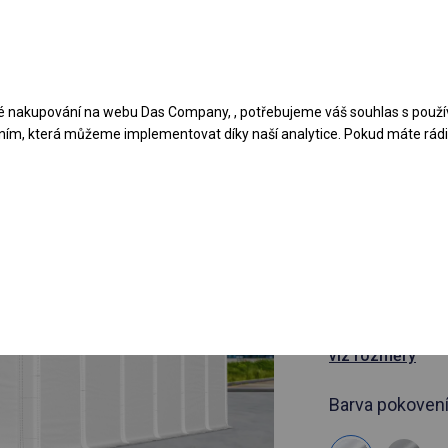
Navrhněte stan
Aplikace
Typy krytů
 nakupování na webu Das Company, , potřebujeme váš souhlas s použí
ním, která můžeme implementovat díky naší analytice. Pokud máte rádi 
článek 428397
6x12 m Cel
hala
6x12m
viz rozměry
Barva pokovení