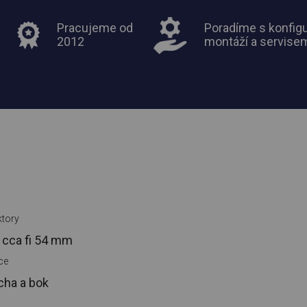
Pracujeme od
Poradíme s konfigu
2012
montáží a servise
tory
 cca
fi 54 mm
ce
cha a bok