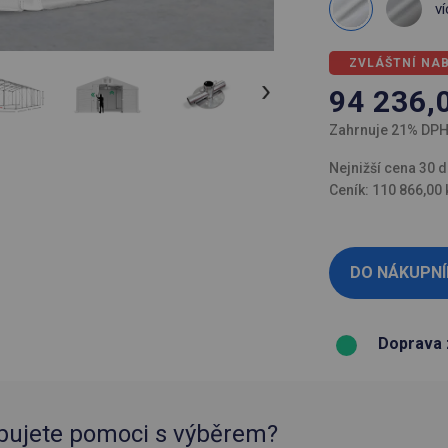
ví
ZVLÁŠTNÍ NA
94 236,
Zahrnuje 21% DP
Nejnižší cena 30 d
Ceník: 110 866,00 
Doprava 
bujete pomoci s výběrem?