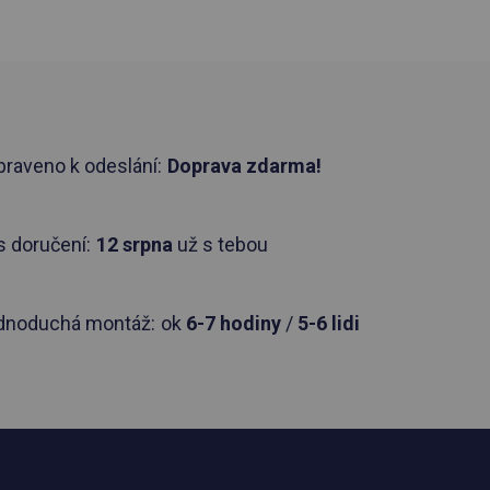
praveno k odeslání:
Doprava zdarma!
 doručení:
12 srpna
už s tebou
dnoduchá montáž:
ok
6-7 hodiny
/
5-6 lidi