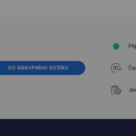
Při
Čas
DO NÁKUPNÍHO KOŠÍKU
Je