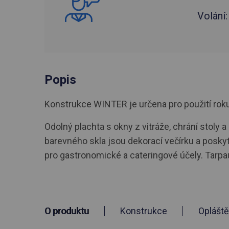
Volání
Popis
Konstrukce WINTER je určena pro použití roku. R
Odolný plachta s okny z vitráže, chrání stoly 
barevného skla jsou dekorací večírku a posky
pro gastronomické a cateringové účely. Tarpa
O produktu
Konstrukce
Opláště