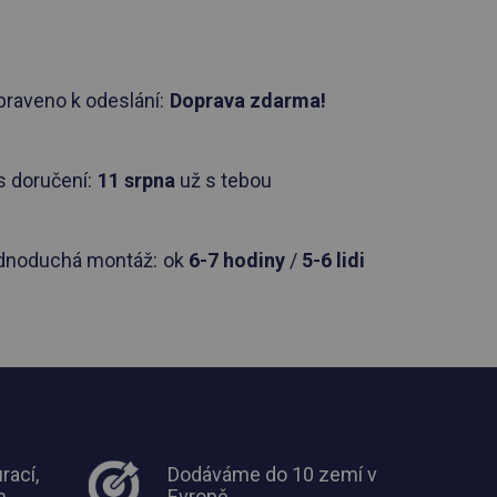
praveno k odeslání:
Doprava zdarma!
 doručení:
11 srpna
už s tebou
dnoduchá montáž:
ok
6-7 hodiny
/
5-6 lidi
rací,
Dodáváme do 10 zemí v
m
Evropě