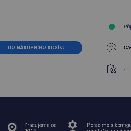
Při
Čas
DO NÁKUPNÍHO KOŠÍKU
Je
Pracujeme od
Poradíme s konfigu
2012
montáží a servise