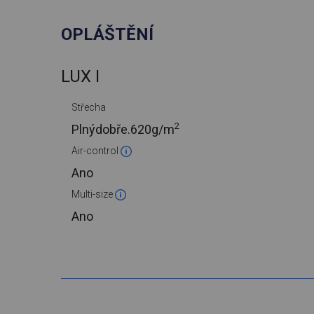
OPLÁŠTĚNÍ
LUX I
Střecha
2
Plnýdobře.
620g/m
Air-control
Ano
Multi-size
Ano