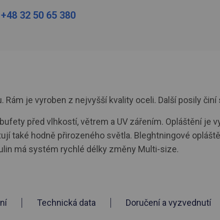
:
+48 32 50 65 380
ám je vyroben z nejvyšší kvality oceli. Další posily činí 
a bufety před vlhkostí, větrem a UV zářením. Opláštění je
tují také hodně přirozeného světla. Bleghtningové oplášt
ulin má systém rychlé délky změny Multi-size.
ní
Technická data
Doručení a vyzvednutí