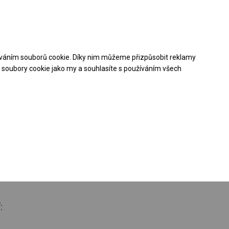
Pomoc při nákupu
Kontakt
+48 32 50 65 380
váním souborů cookie. Díky nim můžeme přizpůsobit reklamy
Stáhněte si nabídku PDF
soubory cookie jako my a souhlasíte s používáním všech
loroční
ý stan
 boční 3m
: