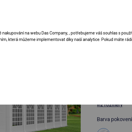
Navrhněte stan
Aplikace
Typy krytů
 nakupování na webu Das Company, , potřebujeme váš souhlas s použí
ním, která můžeme implementovat díky naší analytice. Pokud máte rádi 
článek 378480
6x12 m Ce
cateringov
6x12m
viz rozměry
Barva pokovení