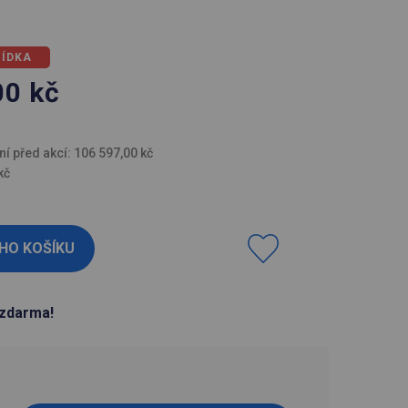
BÍDKA
00
kč
H
ní před akcí: 106 597,00 kč
kč
zdarma!