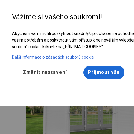
Vážíme si vašeho soukromí!
Abychom vám mohli poskytnout snadnější procházení a pohodlné
Celoroční cateringový stan | 6x12 m
vašim potřebám a poskytnout vám přístup k nejnovějším vylepše
souborů cookie, klikněte na „PŘIJÍMAT COOKIES“.
Další informace o zásadách souborů cookie
Změnit nastavení
Přijmout vše