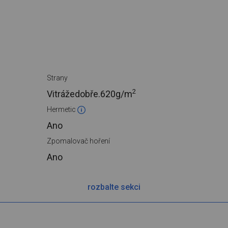
Strany
2
Vitrážedobře.
620g/m
Hermetic
Ano
Zpomalovač hoření
Ano
rozbalte sekci