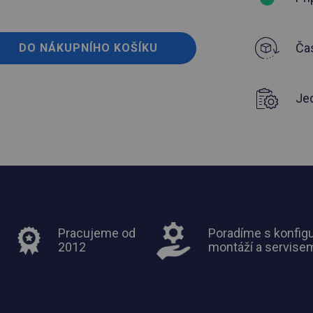
Čas
DO NÁKUPNÍHO KOŠÍKU
Je
Pracujeme od
Poradíme s konfigu
2012
montáží a servise