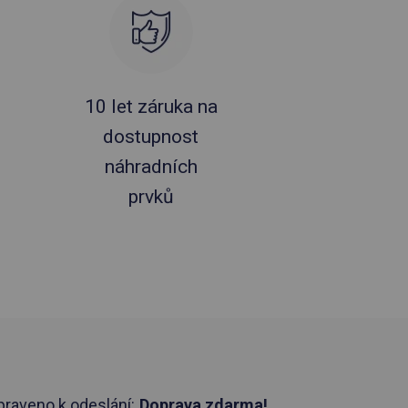
10 let záruka na
dostupnost
náhradních
prvků
praveno k odeslání:
Doprava zdarma!