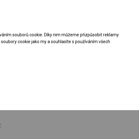
Pomoc při nákupu
Kontakt
+48 32 50 65 380
váním souborů cookie. Díky nim můžeme přizpůsobit reklamy
Stáhněte si nabídku PDF
soubory cookie jako my a souhlasíte s používáním všech
loroční
ý stan
 boční 3m
: