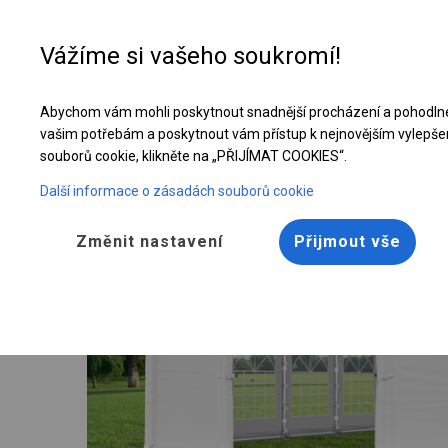
Vážíme si vašeho soukromí!
Abychom vám mohli poskytnout snadnější procházení a pohodlné
Celoroční cateringový stan | 6x12 m
vašim potřebám a poskytnout vám přístup k nejnovějším vylepše
souborů cookie, klikněte na „PŘIJÍMAT COOKIES“.
Další informace o zásadách souborů cookie
Změnit nastavení
Přijmout vše