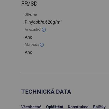
FR/SD
Střecha
2
Plnýdobře.
620g/m
Air-control
Ano
Multi-size
Ano
TECHNICKÁ DATA
Všeobecné
Opláštění
Konstrukce
Balíčky