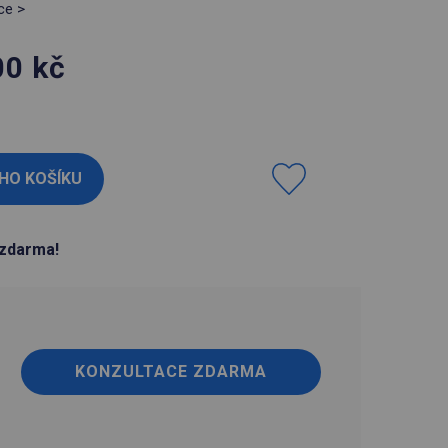
ce >
00
kč
H
zdarma!
KONZULTACE ZDARMA