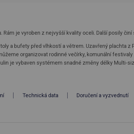
ám je vyroben z nejvyšší kvality oceli. Další posily činí 
toly a bufety před vlhkostí a větrem. Uzavřený plachta z P
můžeme organizovat rodinné večírky, komunální festivaly a 
paulin je vybaven systémem snadné změny délky Multi-siz
ní
Technická data
Doručení a vyzvednutí