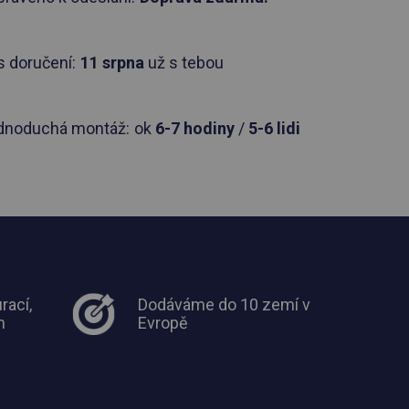
 doručení:
11 srpna
už s tebou
dnoduchá montáž:
ok
6-7 hodiny
/
5-6 lidi
rací,
Dodáváme do 10 zemí v
m
Evropě