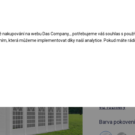
Navrhněte stan
Aplikace
Typy krytů
 nakupování na webu Das Company, , potřebujeme váš souhlas s použí
ním, která můžeme implementovat díky naší analytice. Pokud máte rádi 
článek 782126
6x12 m Ce
cateringov
6x12m
viz rozměry
Barva pokovení