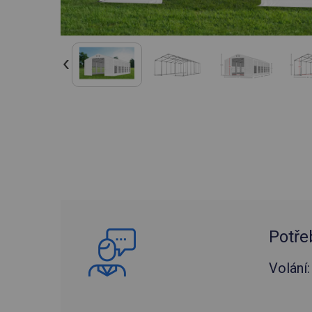
Potře
Volání