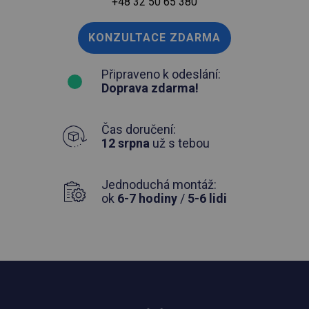
+48 32 50 65 380
KONZULTACE ZDARMA
Připraveno k odeslání:
Doprava zdarma!
Čas doručení:
12 srpna
už s tebou
Jednoduchá montáž:
ok
6-7 hodiny
/
5-6 lidi