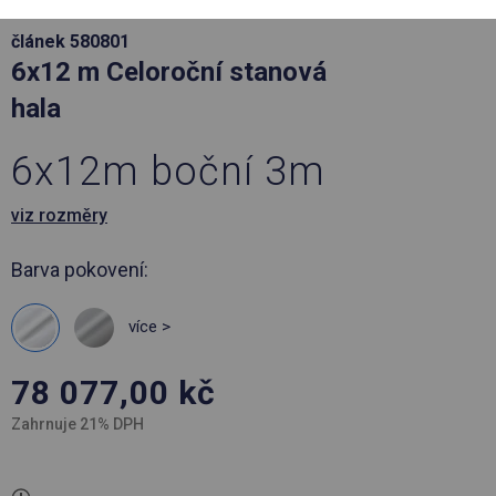
článek 580801
6x12 m Celoroční stanová
hala
6x12m boční 3m
viz rozměry
Barva pokovení:
více >
78 077,00
kč
Zahrnuje 21% DPH