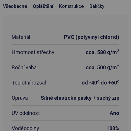
Všeobecné
Opláštění
Konstrukce
Balíčky
Materiál
PVC (polyvinyl chlorid)
2
Hmotnost střechy
cca. 580 g/m
2
Boční váha
cca. 500 g/m
o
o
Teplotní rozsah
od -40
do +60
Oprava
Silné elastické pásky + suchý zip
UV odolnost
Ano
Voděodolný
100%