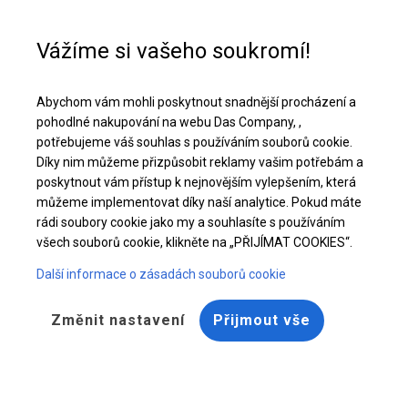
Pomoc při nákupu
+48 32 50 65 380
Vážíme si vašeho soukromí!
Celoroční stanová hala | 6x12 m
Abychom vám mohli poskytnout snadnější procházení a
Stáhněte si nabídku PDF
pohodlné nakupování na webu Das Company, ,
potřebujeme váš souhlas s používáním souborů cookie.
Díky nim můžeme přizpůsobit reklamy vašim potřebám a
poskytnout vám přístup k nejnovějším vylepšením, která
můžeme implementovat díky naší analytice. Pokud máte
rádi soubory cookie jako my a souhlasíte s používáním
všech souborů cookie, klikněte na „PŘIJÍMAT COOKIES“.
Další informace o zásadách souborů cookie
Změnit nastavení
Přijmout vše