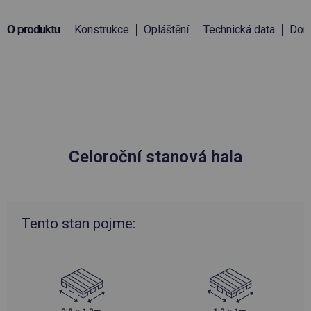
O produktu
Konstrukce
Opláštění
Technická data
Doru
Celoroční stanová hala
Tento stan pojme: