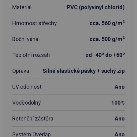
Materiál
PVC (polyvinyl chlorid)
2
Hmotnost střechy
cca. 560 g/m
2
Boční váha
cca. 500 g/m
o
o
Teplotní rozsah
od -40
do +60
Oprava
Silné elastické pásky + suchý zip
UV odolnost
Ano
Voděodolný
100%
Retenční zástěra
Ano
Systém Overlap
Ano