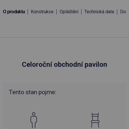
O produktu
Konstrukce
Opláštění
Technická data
Doru
Celoroční obchodní pavilon
Tento stan pojme: