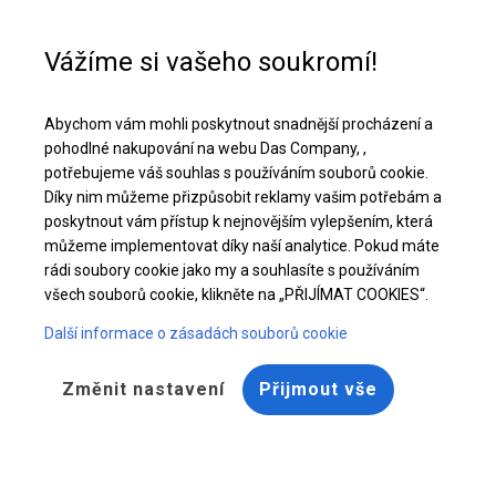
Pomoc při nákupu
+48 32 50 65 380
Vážíme si vašeho soukromí!
Celoroční obchodní pavilon | 6x12 m
Abychom vám mohli poskytnout snadnější procházení a
Stáhněte si nabídku PDF
pohodlné nakupování na webu Das Company, ,
potřebujeme váš souhlas s používáním souborů cookie.
Díky nim můžeme přizpůsobit reklamy vašim potřebám a
poskytnout vám přístup k nejnovějším vylepšením, která
můžeme implementovat díky naší analytice. Pokud máte
rádi soubory cookie jako my a souhlasíte s používáním
všech souborů cookie, klikněte na „PŘIJÍMAT COOKIES“.
Další informace o zásadách souborů cookie
Změnit nastavení
Přijmout vše