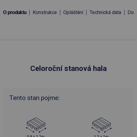
O produktu
Konstrukce
Opláštění
Technická data
Doru
Celoroční stanová hala
Tento stan pojme: