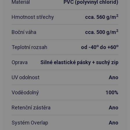
Materiál
PVC (polyvinyl chlorid)
2
Hmotnost střechy
cca. 560 g/m
2
Boční váha
cca. 500 g/m
o
o
Teplotní rozsah
od -40
do +60
Oprava
Silné elastické pásky + suchý zip
UV odolnost
Ano
Voděodolný
100%
Retenční zástěra
Ano
Systém Overlap
Ano