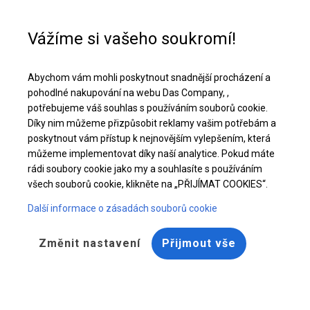
Pomoc při nákupu
+48 32 50 65 380
Vážíme si vašeho soukromí!
Celoroční stanová hala | 6x12 m
Abychom vám mohli poskytnout snadnější procházení a
Stáhněte si nabídku PDF
pohodlné nakupování na webu Das Company, ,
potřebujeme váš souhlas s používáním souborů cookie.
Díky nim můžeme přizpůsobit reklamy vašim potřebám a
poskytnout vám přístup k nejnovějším vylepšením, která
můžeme implementovat díky naší analytice. Pokud máte
rádi soubory cookie jako my a souhlasíte s používáním
všech souborů cookie, klikněte na „PŘIJÍMAT COOKIES“.
Další informace o zásadách souborů cookie
Změnit nastavení
Přijmout vše