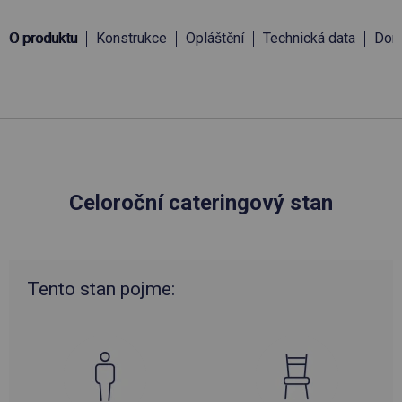
O produktu
Konstrukce
Opláštění
Technická data
Doru
Celoroční cateringový stan
Tento stan pojme: