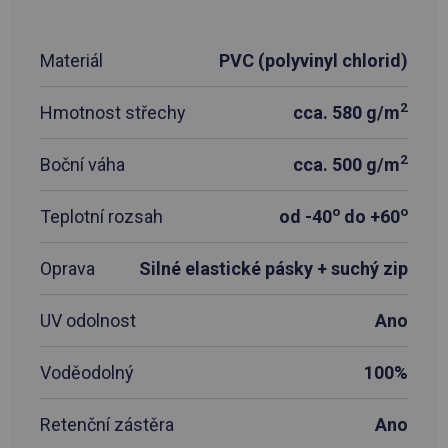
Materiál
PVC (polyvinyl chlorid)
2
Hmotnost střechy
cca. 580 g/m
2
Boční váha
cca. 500 g/m
o
o
Teplotní rozsah
od -40
do +60
Oprava
Silné elastické pásky + suchý zip
UV odolnost
Ano
Voděodolný
100%
Retenční zástěra
Ano