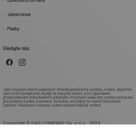
Užitečné informace
Jídelní lístek
Platby
Sledujte nás:
Jako součást našich webových stránek používáme soubory cookie, abychom
vám mohli poskytovat služby na nejvyšší úrovni, a to i způsobem
přizpůsobeným individuálním potřebám. Používání webu bez změny nastavení
pro soubory cookie znamená, že budou umístěny na vašem koncovém
zařízení. Nastavení souborů cookie můžete kdykoli změnit.
Copyright © DAS COMPANY Sp. z o.o., 2019.