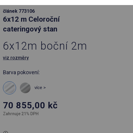
článek 773106
6x12 m Celoroční
cateringový stan
6x12m boční 2m
viz rozměry
Barva pokovení:
více >
70 855,00
kč
Zahrnuje 21% DPH