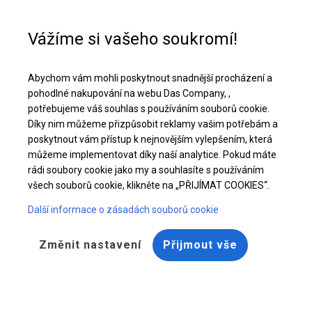
Pomoc při nákupu
+48 32 50 65 380
Vážíme si vašeho soukromí!
Celoroční cateringový stan | 6x12 m
Abychom vám mohli poskytnout snadnější procházení a
Stáhněte si nabídku PDF
pohodlné nakupování na webu Das Company, ,
potřebujeme váš souhlas s používáním souborů cookie.
Díky nim můžeme přizpůsobit reklamy vašim potřebám a
poskytnout vám přístup k nejnovějším vylepšením, která
můžeme implementovat díky naší analytice. Pokud máte
rádi soubory cookie jako my a souhlasíte s používáním
všech souborů cookie, klikněte na „PŘIJÍMAT COOKIES“.
Další informace o zásadách souborů cookie
Změnit nastavení
Přijmout vše