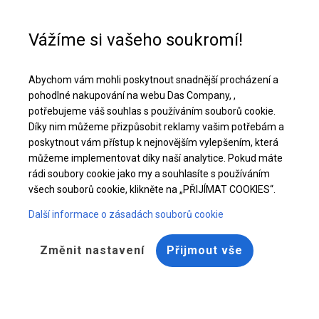
Pomoc při nákupu
+48 32 50 65 380
Vážíme si vašeho soukromí!
Pevný párty stan | 6x12 m
Abychom vám mohli poskytnout snadnější procházení a
Stáhněte si nabídku PDF
pohodlné nakupování na webu Das Company, ,
potřebujeme váš souhlas s používáním souborů cookie.
Díky nim můžeme přizpůsobit reklamy vašim potřebám a
poskytnout vám přístup k nejnovějším vylepšením, která
můžeme implementovat díky naší analytice. Pokud máte
rádi soubory cookie jako my a souhlasíte s používáním
všech souborů cookie, klikněte na „PŘIJÍMAT COOKIES“.
Další informace o zásadách souborů cookie
Změnit nastavení
Přijmout vše