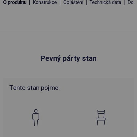
O produktu
Konstrukce
Opláštění
Technická data
Doru
Pevný párty stan
Tento stan pojme: