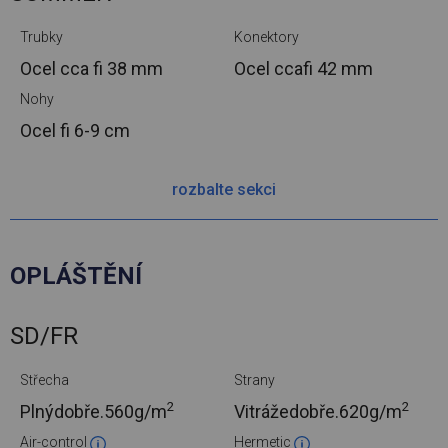
Trubky
Konektory
Ocel cca
fi 38 mm
Ocel cca
fi 42 mm
Nohy
Ocel
fi 6-9 cm
rozbalte sekci
OPLÁŠTĚNÍ
SD/FR
Střecha
Strany
2
2
Plnýdobře.
560g/m
Vitrážedobře.
620g/m
Air-control
Hermetic