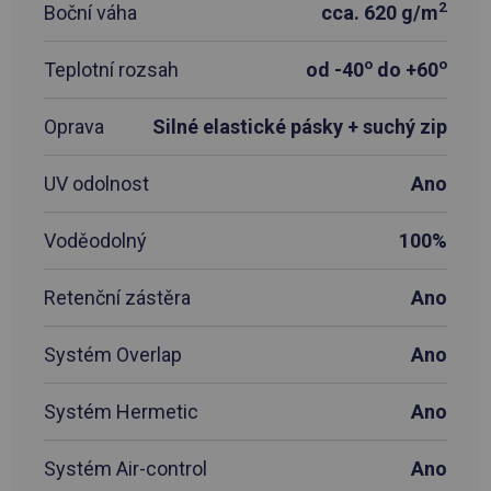
2
Boční váha
cca. 620 g/m
o
o
Teplotní rozsah
od -40
do +60
Oprava
Silné elastické pásky + suchý zip
UV odolnost
Ano
Voděodolný
100%
Retenční zástěra
Ano
Systém Overlap
Ano
Systém Hermetic
Ano
Systém Air-control
Ano