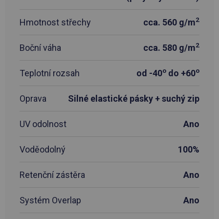
2
Hmotnost střechy
cca. 560 g/m
2
Boční váha
cca. 580 g/m
o
o
Teplotní rozsah
od -40
do +60
Oprava
Silné elastické pásky + suchý zip
UV odolnost
Ano
Voděodolný
100%
Retenční zástěra
Ano
Systém Overlap
Ano