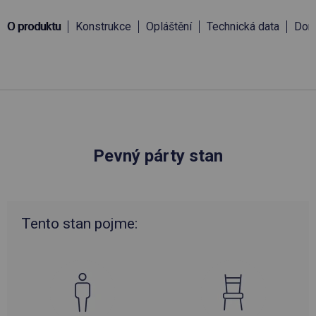
O produktu
Konstrukce
Opláštění
Technická data
Doru
Pevný párty stan
Tento stan pojme: