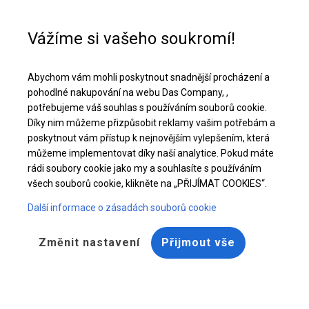
Pomoc při nákupu
+48 32 50 65 380
Vážíme si vašeho soukromí!
Pevný párty stan | 6x12 m
Abychom vám mohli poskytnout snadnější procházení a
Stáhněte si nabídku PDF
pohodlné nakupování na webu Das Company, ,
potřebujeme váš souhlas s používáním souborů cookie.
Díky nim můžeme přizpůsobit reklamy vašim potřebám a
poskytnout vám přístup k nejnovějším vylepšením, která
můžeme implementovat díky naší analytice. Pokud máte
rádi soubory cookie jako my a souhlasíte s používáním
všech souborů cookie, klikněte na „PŘIJÍMAT COOKIES“.
Další informace o zásadách souborů cookie
Změnit nastavení
Přijmout vše