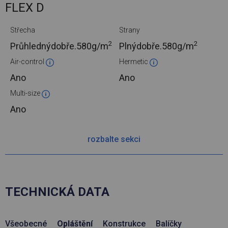
FLEX D
Střecha
Strany
2
2
Průhlednýdobře.
580g/m
Plnýdobře.
580g/m
Air-control
Hermetic
Ano
Ano
Multi-size
Ano
rozbalte sekci
TECHNICKÁ DATA
Všeobecné
Opláštění
Konstrukce
Balíčky