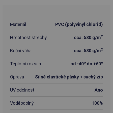
Materiál
PVC (polyvinyl chlorid)
2
Hmotnost střechy
cca. 580 g/m
2
Boční váha
cca. 580 g/m
o
o
Teplotní rozsah
od -40
do +60
Oprava
Silné elastické pásky + suchý zip
UV odolnost
Ano
Voděodolný
100%