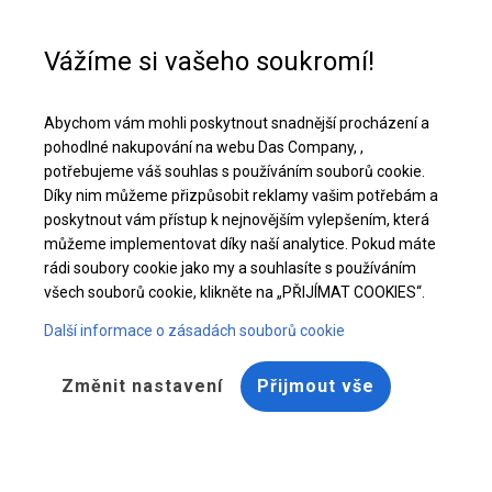
Pomoc při nákupu
+48 32 50 65 380
Vážíme si vašeho soukromí!
Celoroční stanová hala | 6x10 m
Abychom vám mohli poskytnout snadnější procházení a
Stáhněte si nabídku PDF
pohodlné nakupování na webu Das Company, ,
potřebujeme váš souhlas s používáním souborů cookie.
Díky nim můžeme přizpůsobit reklamy vašim potřebám a
poskytnout vám přístup k nejnovějším vylepšením, která
můžeme implementovat díky naší analytice. Pokud máte
rádi soubory cookie jako my a souhlasíte s používáním
všech souborů cookie, klikněte na „PŘIJÍMAT COOKIES“.
Další informace o zásadách souborů cookie
Změnit nastavení
Přijmout vše