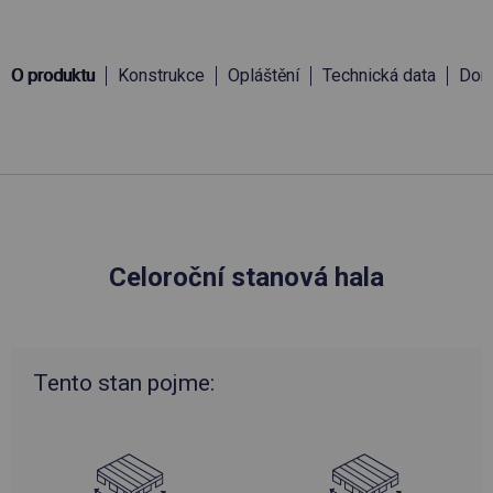
O produktu
Konstrukce
Opláštění
Technická data
Doru
Celoroční stanová hala
Tento stan pojme: