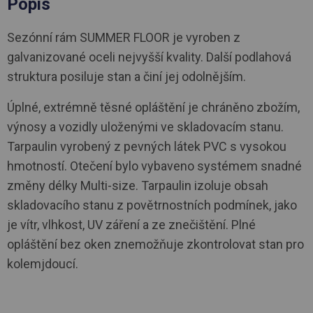
Popis
Sezónní rám SUMMER FLOOR je vyroben z
galvanizované oceli nejvyšší kvality. Další podlahová
struktura posiluje stan a činí jej odolnějším.
Úplné, extrémně těsné opláštění je chráněno zbožím,
výnosy a vozidly uloženými ve skladovacím stanu.
Tarpaulin vyrobený z pevných látek PVC s vysokou
hmotností. Otečení bylo vybaveno systémem snadné
změny délky Multi-size. Tarpaulin izoluje obsah
skladovacího stanu z povětrnostních podmínek, jako
je vítr, vlhkost, UV záření a ze znečištění. Plné
opláštění bez oken znemožňuje zkontrolovat stan pro
kolemjdoucí.