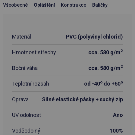
Všeobecné
Opláštění
Konstrukce
Balíčky
Materiál
PVC (polyvinyl chlorid)
2
Hmotnost střechy
cca. 580 g/m
2
Boční váha
cca. 580 g/m
o
o
Teplotní rozsah
od -40
do +60
Oprava
Silné elastické pásky + suchý zip
UV odolnost
Ano
Voděodolný
100%