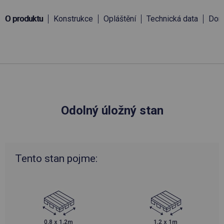
O produktu
Konstrukce
Opláštění
Technická data
Doru
Odolný úložný stan
Tento stan pojme: