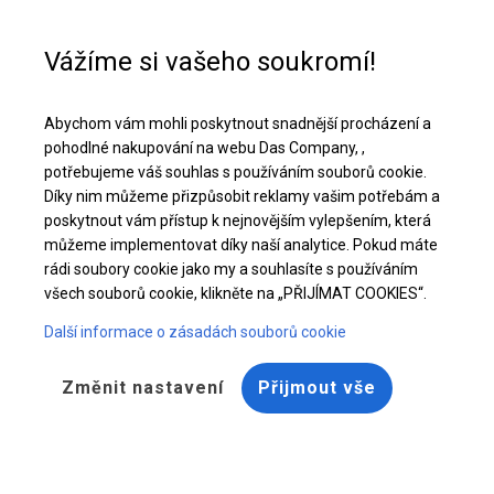
Pomoc při nákupu
+48 32 50 65 380
Vážíme si vašeho soukromí!
Odolný úložný stan | 6x10 m
Abychom vám mohli poskytnout snadnější procházení a
Stáhněte si nabídku PDF
pohodlné nakupování na webu Das Company, ,
potřebujeme váš souhlas s používáním souborů cookie.
Díky nim můžeme přizpůsobit reklamy vašim potřebám a
poskytnout vám přístup k nejnovějším vylepšením, která
můžeme implementovat díky naší analytice. Pokud máte
rádi soubory cookie jako my a souhlasíte s používáním
všech souborů cookie, klikněte na „PŘIJÍMAT COOKIES“.
Další informace o zásadách souborů cookie
Změnit nastavení
Přijmout vše