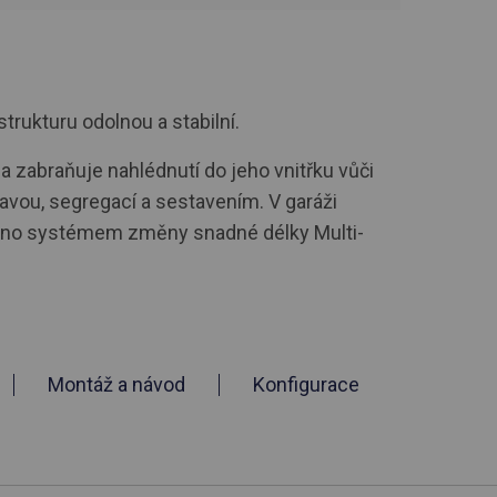
strukturu odolnou a stabilní.
a zabraňuje nahlédnutí do jeho vnitřku vůči
avou, segregací a sestavením. V garáži
aveno systémem změny snadné délky Multi-
Montáž a návod
Konfigurace