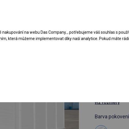
Navrhněte stan
Aplikace
Typy krytů
 nakupování na webu Das Company, , potřebujeme váš souhlas s použí
ním, která můžeme implementovat díky naší analytice. Pokud máte rádi 
článek 337748
6x8 m Celo
hala
6x8m 
viz rozměry
Barva pokovení