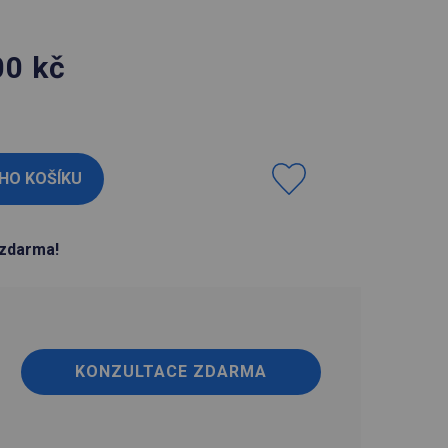
00
kč
H
zdarma!
KONZULTACE ZDARMA