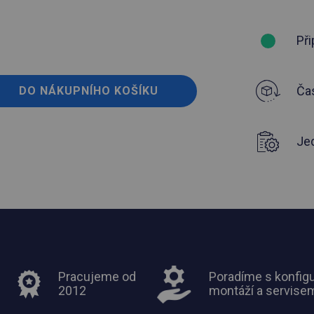
Při
Čas
DO NÁKUPNÍHO KOŠÍKU
Je
Pracujeme od
Poradíme s konfigu
2012
montáží a servise