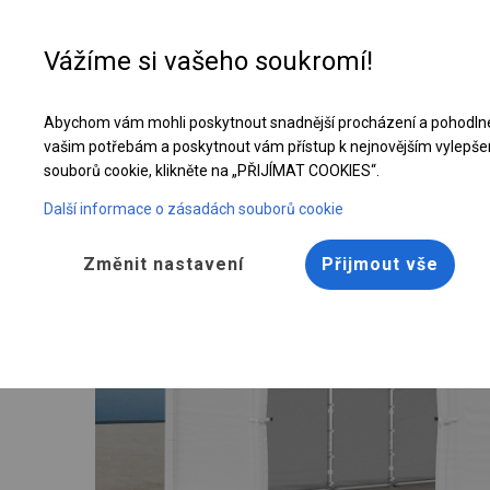
Vážíme si vašeho soukromí!
Abychom vám mohli poskytnout snadnější procházení a pohodlné
Celoroční stanová hala | 6x8 m
vašim potřebám a poskytnout vám přístup k nejnovějším vylepše
souborů cookie, klikněte na „PŘIJÍMAT COOKIES“.
Další informace o zásadách souborů cookie
Změnit nastavení
Přijmout vše