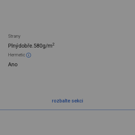
Strany
2
Plnýdobře.
580g/m
Hermetic
Ano
rozbalte sekci