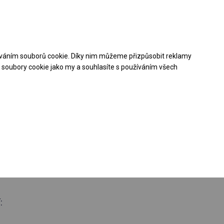
Pomoc při nákupu
Kontakt
+48 32 50 65 380
váním souborů cookie. Díky nim můžeme přizpůsobit reklamy
Stáhněte si nabídku PDF
soubory cookie jako my a souhlasíte s používáním všech
roční stanová
boční 2,5m
: