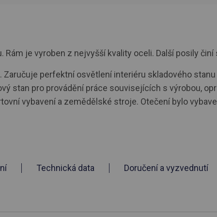
ám je vyroben z nejvyšší kvality oceli. Další posily činí 
 Zaručuje perfektní osvětlení interiéru skladového stanu 
vý stan pro provádění práce souvisejících s výrobou, opr
rtovní vybavení a zemědělské stroje. Otečení bylo vyb
ní
Technická data
Doručení a vyzvednutí