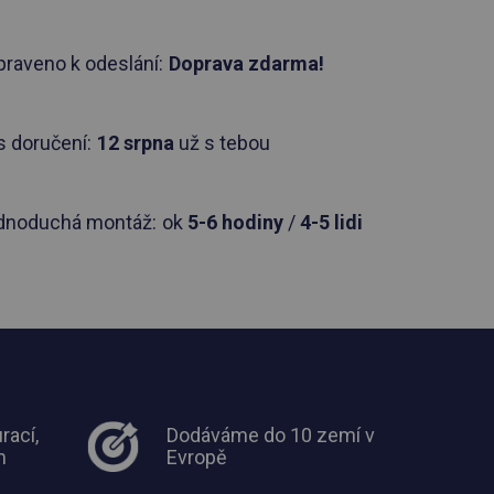
praveno k odeslání:
Doprava zdarma!
 doručení:
12 srpna
už s tebou
dnoduchá montáž:
ok
5-6 hodiny
/
4-5 lidi
rací,
Dodáváme do 10 zemí v
m
Evropě