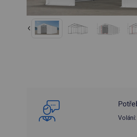
Potře
Volání