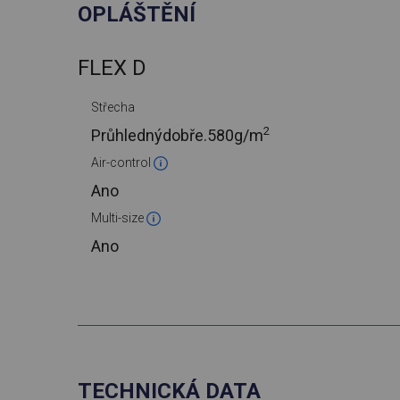
OPLÁŠTĚNÍ
FLEX D
Střecha
2
Průhlednýdobře.
580g/m
Air-control
Ano
Multi-size
Ano
TECHNICKÁ DATA