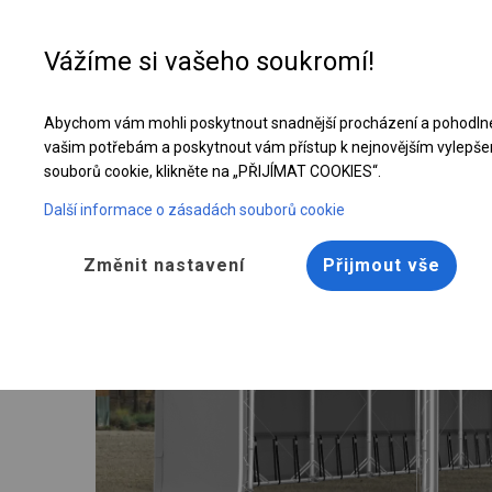
Vážíme si vašeho soukromí!
Abychom vám mohli poskytnout snadnější procházení a pohodlné
Celoroční průmyslová hala | 5x12 m
vašim potřebám a poskytnout vám přístup k nejnovějším vylepše
souborů cookie, klikněte na „PŘIJÍMAT COOKIES“.
Další informace o zásadách souborů cookie
Změnit nastavení
Přijmout vše