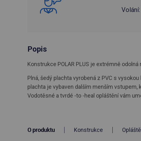
Volání
Popis
Konstrukce POLAR PLUS je extrémně odolná roč
Plná, šedý plachta vyrobená z PVC s vysokou h
plachta je vybaven dalším menším vstupem, kte
Vodotěsné a tvrdé -to -heal opláštění vám umož
O produktu
Konstrukce
Opláště