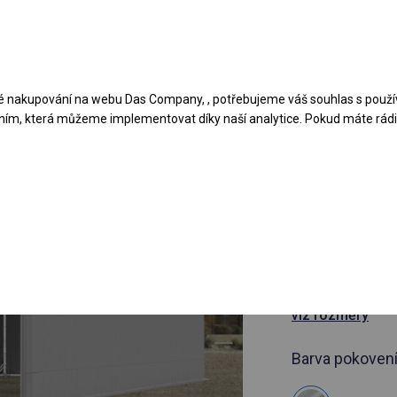
Navrhněte stan
Aplikace
Typy krytů
 nakupování na webu Das Company, , potřebujeme váš souhlas s použí
ním, která můžeme implementovat díky naší analytice. Pokud máte rádi 
článek 575520
5x12 m Ce
průmyslová
5x12m
viz rozměry
Barva pokovení