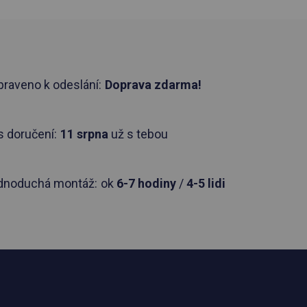
praveno k odeslání:
Doprava zdarma!
 doručení:
11 srpna
už s tebou
dnoduchá montáž:
ok
6-7 hodiny
/
4-5 lidi