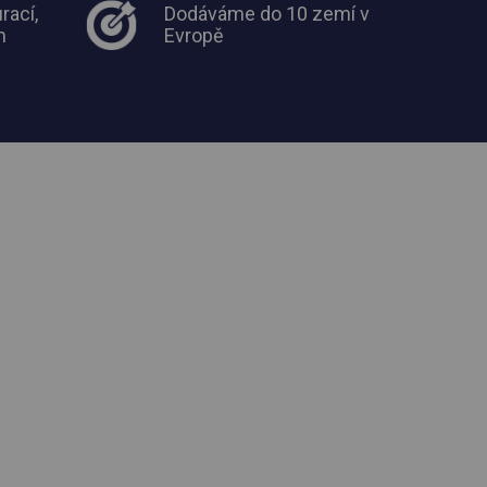
rací,
Dodáváme do 10 zemí v
m
Evropě