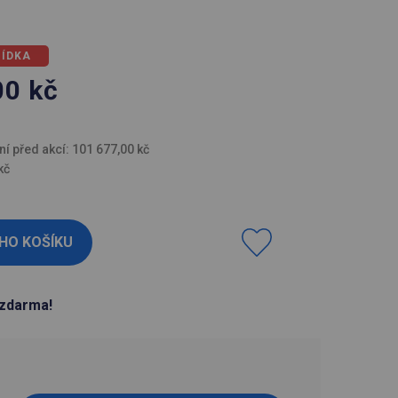
BÍDKA
00
kč
H
ní před akcí: 101 677,00 kč
kč
zdarma!