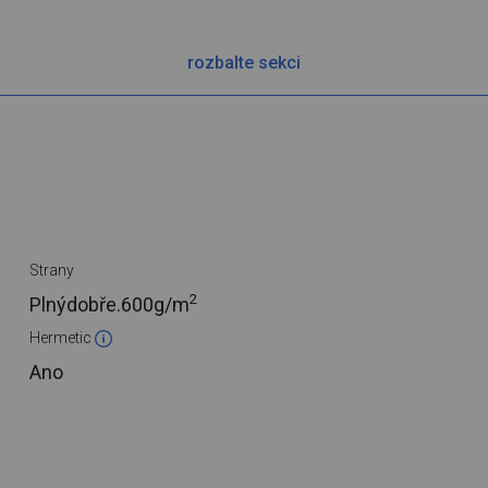
rozbalte sekci
Strany
2
Plnýdobře.
600g/m
Hermetic
Ano