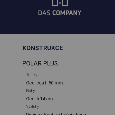
KONSTRUKCE
POLAR PLUS
Trubky
Ocel cca
fi 50 mm
Nohy
Ocel
fi 14 cm
Výztuhy
Dvojitá střecha a boční strana