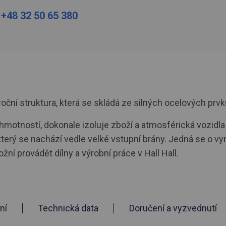
:
+48 32 50 65 380
ní struktura, která se skládá ze silných ocelových prvků
motností, dokonale izoluje zboží a atmosférická vozidla 
rý se nachází vedle velké vstupní brány. Jedná se o vyni
ní provádět dílny a výrobní práce v Hall Hall.
ní
Technická data
Doručení a vyzvednutí