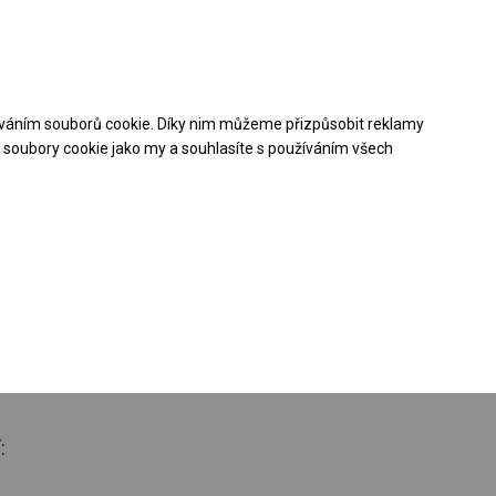
Pomoc při nákupu
Kontakt
+48 32 50 65 380
váním souborů cookie. Díky nim můžeme přizpůsobit reklamy
Stáhněte si nabídku PDF
soubory cookie jako my a souhlasíte s používáním všech
loroční
 hala
 boční 2,5m
: