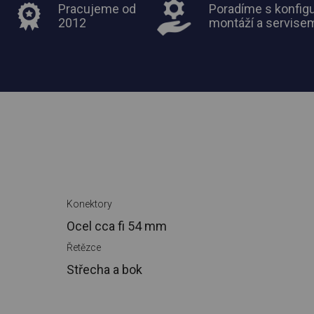
Pracujeme od
Poradíme s konfigu
2012
montáží a servise
Konektory
Ocel cca
fi 54 mm
Řetězce
Střecha a bok