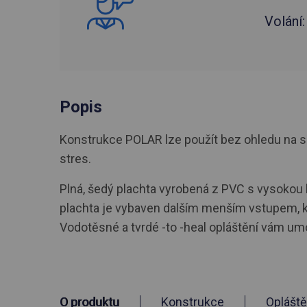
Volání
Popis
Konstrukce POLAR lze použít bez ohledu na s
stres.
Plná, šedý plachta vyrobená z PVC s vysokou h
plachta je vybaven dalším menším vstupem, kte
Vodotěsné a tvrdé -to -heal opláštění vám umož
O produktu
Konstrukce
Opláště