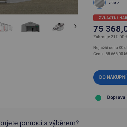
více >
ZVLÁŠTNÍ NA
75 368,
Zahrnuje 21% DP
Nejnižší cena 30 d
Ceník: 88 668,00 k
Doprava 
bujete pomoci s výběrem?