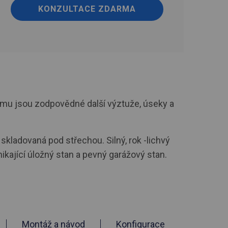
KONZULTACE ZDARMA
ámu jsou zodpovědné další výztuže, úseky a
skladovaná pod střechou. Silný, rok -lichvý
kající úložný stan a pevný garážový stan.
Montáž a návod
Konfigurace