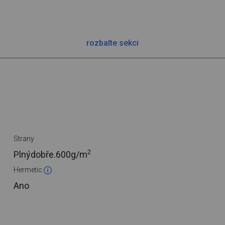
rozbalte sekci
Strany
2
Plnýdobře.
600g/m
Hermetic
Ano