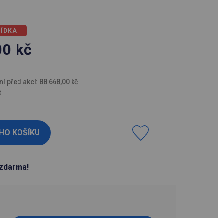
BÍDKA
00
kč
H
ní před akcí: 88 668,00 kč
č
zdarma!