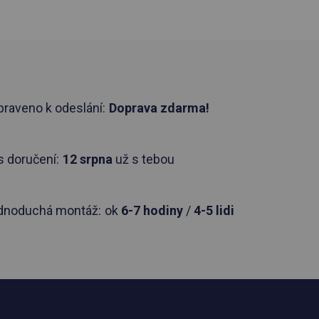
praveno k odeslání:
Doprava zdarma!
 doručení:
12 srpna
už s tebou
dnoduchá montáž:
ok
6-7 hodiny
/
4-5 lidi