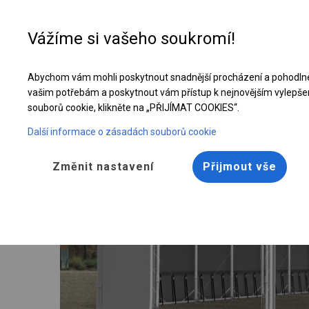
Vážíme si vašeho soukromí!
Abychom vám mohli poskytnout snadnější procházení a pohodlné
Celoroční průmyslová hala | 5x12 m
vašim potřebám a poskytnout vám přístup k nejnovějším vylepše
souborů cookie, klikněte na „PŘIJÍMAT COOKIES“.
Další informace o zásadách souborů cookie
Změnit nastavení
Přijmout vše