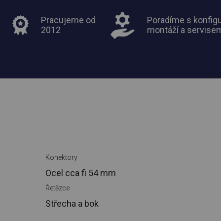
Pracujeme od
Poradíme s konfigu
2012
montáží a servise
Konektory
Ocel cca
fi 54 mm
Řetězce
Střecha a bok