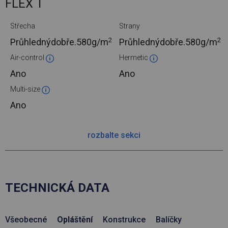
FLEX T
Střecha
Strany
2
2
Průhlednýdobře.
580g/m
Průhlednýdobře.
580g/m
Air-control
Hermetic
Ano
Ano
Multi-size
Ano
rozbalte sekci
TECHNICKÁ DATA
Všeobecné
Opláštění
Konstrukce
Balíčky