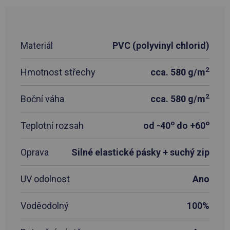
Materiál
PVC (polyvinyl chlorid)
2
Hmotnost střechy
cca. 580 g/m
2
Boční váha
cca. 580 g/m
o
o
Teplotní rozsah
od -40
do +60
Oprava
Silné elastické pásky + suchý zip
UV odolnost
Ano
Voděodolný
100%