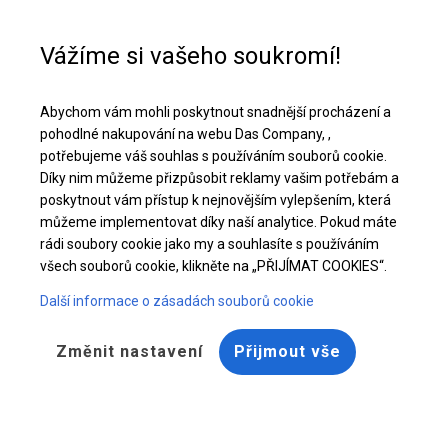
Pomoc při nákupu
+48 32 50 65 380
Vážíme si vašeho soukromí!
Celoroční cateringový stan | 5x10 m
Abychom vám mohli poskytnout snadnější procházení a
Stáhněte si nabídku PDF
pohodlné nakupování na webu Das Company, ,
potřebujeme váš souhlas s používáním souborů cookie.
Díky nim můžeme přizpůsobit reklamy vašim potřebám a
poskytnout vám přístup k nejnovějším vylepšením, která
můžeme implementovat díky naší analytice. Pokud máte
rádi soubory cookie jako my a souhlasíte s používáním
všech souborů cookie, klikněte na „PŘIJÍMAT COOKIES“.
Další informace o zásadách souborů cookie
Změnit nastavení
Přijmout vše