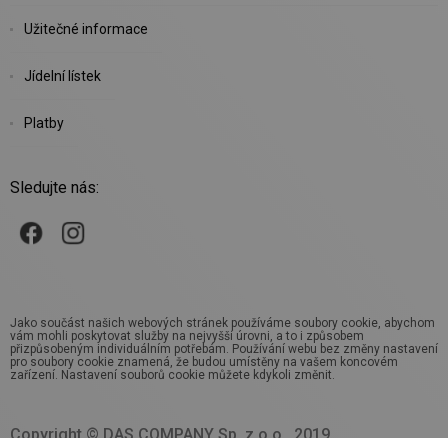
Užitečné informace
Jídelní lístek
Platby
Sledujte nás:
Jako součást našich webových stránek používáme soubory cookie, abychom
vám mohli poskytovat služby na nejvyšší úrovni, a to i způsobem
přizpůsobeným individuálním potřebám. Používání webu bez změny nastavení
pro soubory cookie znamená, že budou umístěny na vašem koncovém
zařízení. Nastavení souborů cookie můžete kdykoli změnit.
Copyright © DAS COMPANY Sp. z o.o., 2019.