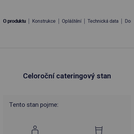
O produktu
Konstrukce
Opláštění
Technická data
Doru
Celoroční cateringový stan
Tento stan pojme: