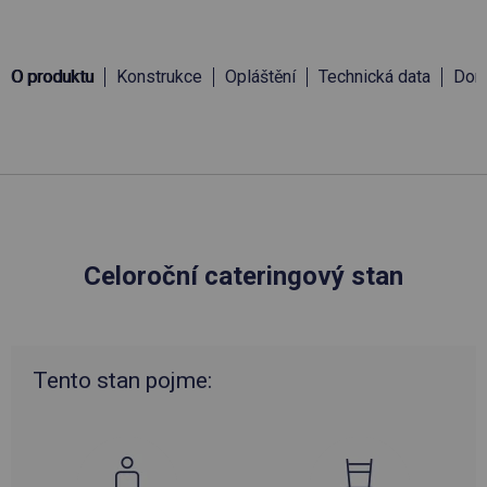
O produktu
Konstrukce
Opláštění
Technická data
Doru
Celoroční cateringový stan
Tento stan pojme: