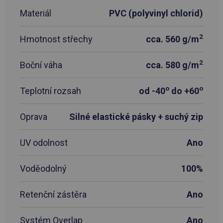
Materiál
PVC (polyvinyl chlorid)
2
Hmotnost střechy
cca. 560 g/m
2
Boční váha
cca. 580 g/m
o
o
Teplotní rozsah
od -40
do +60
Oprava
Silné elastické pásky + suchý zip
UV odolnost
Ano
Voděodolný
100%
Retenční zástěra
Ano
Systém Overlap
Ano