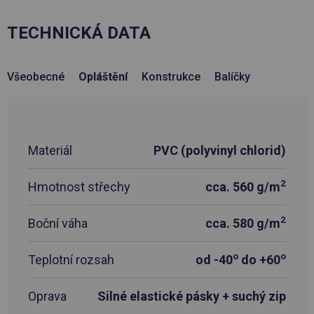
TECHNICKÁ DATA
Všeobecné
Opláštění
Konstrukce
Balíčky
Materiál
PVC (polyvinyl chlorid)
2
Hmotnost střechy
cca. 560 g/m
2
Boční váha
cca. 580 g/m
o
o
Teplotní rozsah
od -40
do +60
Oprava
Silné elastické pásky + suchý zip