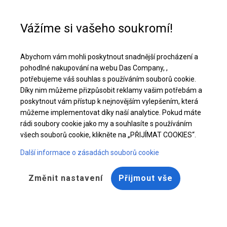
Pomoc při nákupu
+48 32 50 65 380
Vážíme si vašeho soukromí!
Celoroční stanová hala | 5x10 m
Abychom vám mohli poskytnout snadnější procházení a
Stáhněte si nabídku PDF
pohodlné nakupování na webu Das Company, ,
potřebujeme váš souhlas s používáním souborů cookie.
Díky nim můžeme přizpůsobit reklamy vašim potřebám a
poskytnout vám přístup k nejnovějším vylepšením, která
můžeme implementovat díky naší analytice. Pokud máte
rádi soubory cookie jako my a souhlasíte s používáním
všech souborů cookie, klikněte na „PŘIJÍMAT COOKIES“.
Další informace o zásadách souborů cookie
Změnit nastavení
Přijmout vše