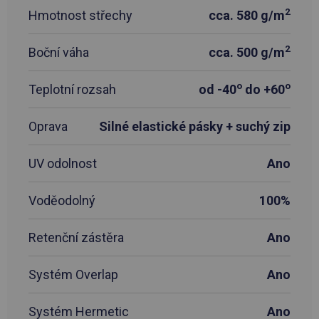
2
Hmotnost střechy
cca. 580 g/m
2
Boční váha
cca. 500 g/m
o
o
Teplotní rozsah
od -40
do +60
Oprava
Silné elastické pásky + suchý zip
UV odolnost
Ano
Voděodolný
100%
Retenční zástěra
Ano
Systém Overlap
Ano
Systém Hermetic
Ano