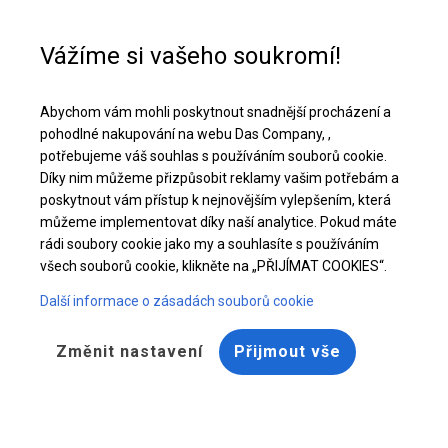
Pomoc při nákupu
+48 32 50 65 380
Vážíme si vašeho soukromí!
Pevný párty stan | 5x10 m
Abychom vám mohli poskytnout snadnější procházení a
Stáhněte si nabídku PDF
pohodlné nakupování na webu Das Company, ,
potřebujeme váš souhlas s používáním souborů cookie.
Díky nim můžeme přizpůsobit reklamy vašim potřebám a
poskytnout vám přístup k nejnovějším vylepšením, která
můžeme implementovat díky naší analytice. Pokud máte
rádi soubory cookie jako my a souhlasíte s používáním
všech souborů cookie, klikněte na „PŘIJÍMAT COOKIES“.
Další informace o zásadách souborů cookie
Změnit nastavení
Přijmout vše