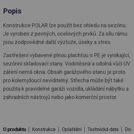
Popis
Konstrukce POLAR lze použít bez ohledu na sezónu.
Je vyroben z pevných, ocelových prvků. Za sílu rámu
jsou zodpovědné další výztuže, úseky a stres.
Zastřešení vybavené plnou plachtou s PE je vynikající,
sezónní skladovací stany. Vodotěsná a odolná vůči UV
záření nemá okna. Obsah garážového stanu je proto
pro kolemjdoucí neviditelný. Střecha může být také
použita k pravidelné garáži vozidla, ukládání nábytku a
zahradních nástrojů nebo jako komerční prostor.
O produktu
Konstrukce
Opláštění
Technická data
Doru