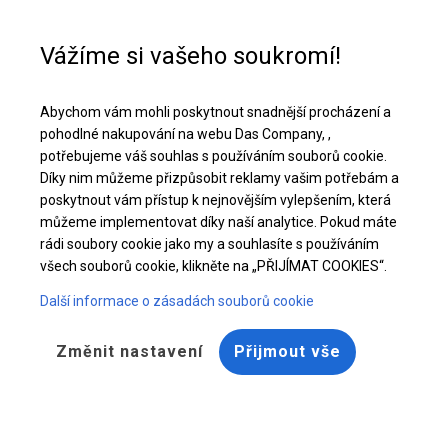
Pomoc při nákupu
+48 32 50 65 380
Vážíme si vašeho soukromí!
Pevný úložný a garážový stan | 5x8 m
Abychom vám mohli poskytnout snadnější procházení a
Stáhněte si nabídku PDF
pohodlné nakupování na webu Das Company, ,
potřebujeme váš souhlas s používáním souborů cookie.
Díky nim můžeme přizpůsobit reklamy vašim potřebám a
poskytnout vám přístup k nejnovějším vylepšením, která
můžeme implementovat díky naší analytice. Pokud máte
rádi soubory cookie jako my a souhlasíte s používáním
všech souborů cookie, klikněte na „PŘIJÍMAT COOKIES“.
Další informace o zásadách souborů cookie
Změnit nastavení
Přijmout vše