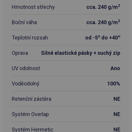
2
Hmotnost střechy
cca. 240 g/m
2
Boční váha
cca. 240 g/m
o
o
Teplotní rozsah
od -5
do +40
Oprava
Silné elastické pásky + suchý zip
UV odolnost
Ano
Voděodolný
100%
Retenční zástěra
NE
Systém Overlap
NE
Systém Hermetic
NE