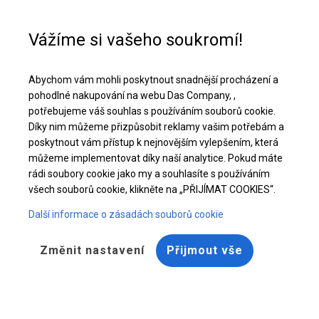
Pomoc při nákupu
+48 32 50 65 380
Vážíme si vašeho soukromí!
Odolný úložný stan | 5x8 m
Abychom vám mohli poskytnout snadnější procházení a
Stáhněte si nabídku PDF
pohodlné nakupování na webu Das Company, ,
potřebujeme váš souhlas s používáním souborů cookie.
Díky nim můžeme přizpůsobit reklamy vašim potřebám a
poskytnout vám přístup k nejnovějším vylepšením, která
můžeme implementovat díky naší analytice. Pokud máte
rádi soubory cookie jako my a souhlasíte s používáním
všech souborů cookie, klikněte na „PŘIJÍMAT COOKIES“.
Další informace o zásadách souborů cookie
Změnit nastavení
Přijmout vše