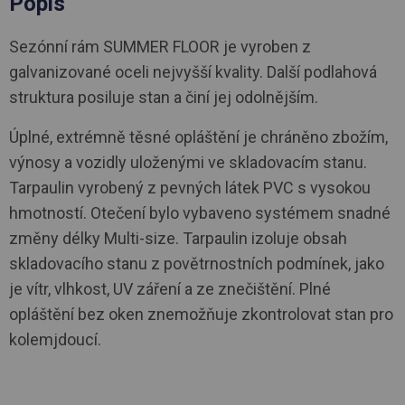
Popis
Sezónní rám SUMMER FLOOR je vyroben z
galvanizované oceli nejvyšší kvality. Další podlahová
struktura posiluje stan a činí jej odolnějším.
Úplné, extrémně těsné opláštění je chráněno zbožím,
výnosy a vozidly uloženými ve skladovacím stanu.
Tarpaulin vyrobený z pevných látek PVC s vysokou
hmotností. Otečení bylo vybaveno systémem snadné
změny délky Multi-size. Tarpaulin izoluje obsah
skladovacího stanu z povětrnostních podmínek, jako
je vítr, vlhkost, UV záření a ze znečištění. Plné
opláštění bez oken znemožňuje zkontrolovat stan pro
kolemjdoucí.