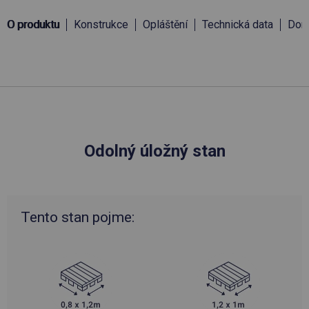
O produktu
Konstrukce
Opláštění
Technická data
Doru
Odolný úložný stan
Tento stan pojme: