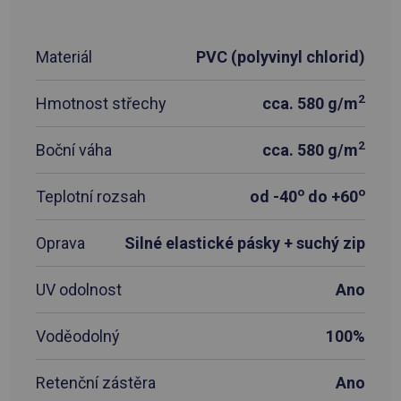
Materiál
PVC (polyvinyl chlorid)
2
Hmotnost střechy
cca. 580 g/m
2
Boční váha
cca. 580 g/m
o
o
Teplotní rozsah
od -40
do +60
Oprava
Silné elastické pásky + suchý zip
UV odolnost
Ano
Voděodolný
100%
Retenční zástěra
Ano