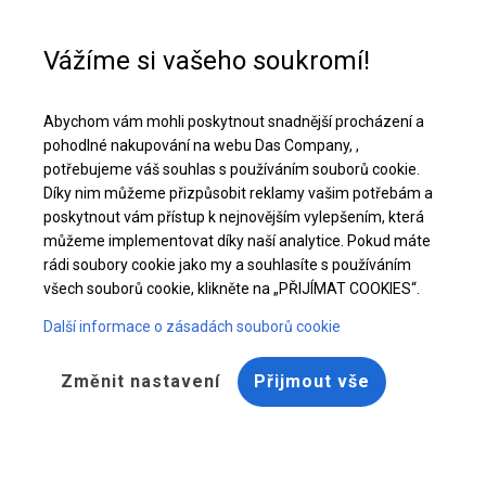
Pomoc při nákupu
+48 32 50 65 380
Vážíme si vašeho soukromí!
Pevný úložný a garážový stan | 5x8 m
Abychom vám mohli poskytnout snadnější procházení a
Stáhněte si nabídku PDF
pohodlné nakupování na webu Das Company, ,
potřebujeme váš souhlas s používáním souborů cookie.
Díky nim můžeme přizpůsobit reklamy vašim potřebám a
poskytnout vám přístup k nejnovějším vylepšením, která
můžeme implementovat díky naší analytice. Pokud máte
rádi soubory cookie jako my a souhlasíte s používáním
všech souborů cookie, klikněte na „PŘIJÍMAT COOKIES“.
Další informace o zásadách souborů cookie
Změnit nastavení
Přijmout vše