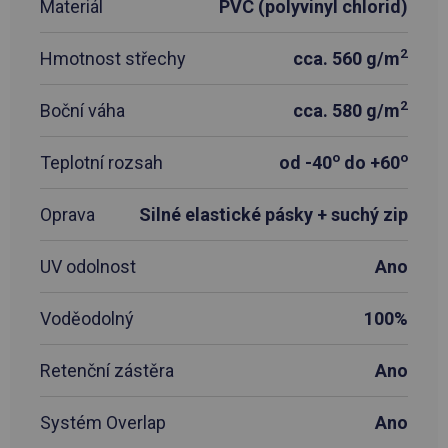
Materiál
PVC (polyvinyl chlorid)
2
Hmotnost střechy
cca. 560 g/m
2
Boční váha
cca. 580 g/m
o
o
Teplotní rozsah
od -40
do +60
Oprava
Silné elastické pásky + suchý zip
UV odolnost
Ano
Voděodolný
100%
Retenční zástěra
Ano
Systém Overlap
Ano