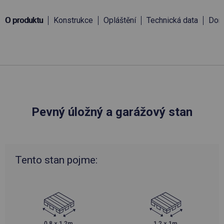
O produktu
Konstrukce
Opláštění
Technická data
Doru
Pevný úložný a garážový stan
Tento stan pojme: