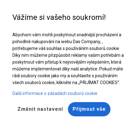
Pomoc při nákupu
+48 32 50 65 380
Vážíme si vašeho soukromí!
Pevný zahradní stan | 5x8 m
Abychom vám mohli poskytnout snadnější procházení a
Stáhněte si nabídku PDF
pohodlné nakupování na webu Das Company, ,
potřebujeme váš souhlas s používáním souborů cookie.
Díky nim můžeme přizpůsobit reklamy vašim potřebám a
poskytnout vám přístup k nejnovějším vylepšením, která
můžeme implementovat díky naší analytice. Pokud máte
rádi soubory cookie jako my a souhlasíte s používáním
BESTSELLER
všech souborů cookie, klikněte na „PŘIJÍMAT COOKIES“.
Další informace o zásadách souborů cookie
Změnit nastavení
Přijmout vše