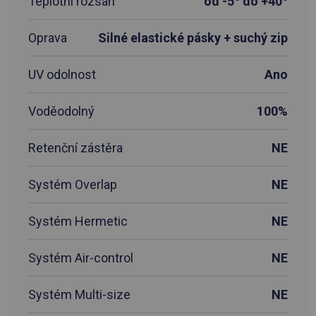
Teplotní rozsah
od -5
do +40
Oprava
Silné elastické pásky + suchý zip
UV odolnost
Ano
Voděodolný
100%
Retenční zástěra
NE
Systém Overlap
NE
Systém Hermetic
NE
Systém Air-control
NE
Systém Multi-size
NE