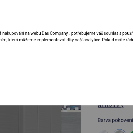
Navrhněte stan
Aplikace
Typy krytů
 nakupování na webu Das Company, , potřebujeme váš souhlas s použí
ním, která můžeme implementovat díky naší analytice. Pokud máte rádi 
článek 233614
5x6 m Celo
hala
5x6m 
viz rozměry
Barva pokovení