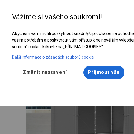
Vážíme si vašeho soukromí!
Abychom vám mohli poskytnout snadnější procházení a pohodlné
Celoroční stanová hala | 5x6 m
vašim potřebám a poskytnout vám přístup k nejnovějším vylepše
souborů cookie, klikněte na „PŘIJÍMAT COOKIES“.
Další informace o zásadách souborů cookie
Změnit nastavení
Přijmout vše