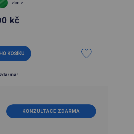
více >
00
kč
H
zdarma!
KONZULTACE ZDARMA