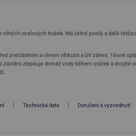
silných ocelových trubek. Má četné posily a další řetězc
 před znečištěním a vlivem vlhkosti a UV záření. Těsné o
ční zástěra zlepšuje drenáž vody během srážek a dvojité v
í.
ní
Technická data
Doručení a vyzvednutí