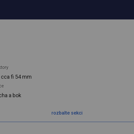
tory
 cca
fi 54 mm
ce
cha a bok
rozbalte sekci