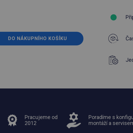
Při
Čas
DO NÁKUPNÍHO KOŠÍKU
Je
Pracujeme od
Poradíme s konfigu
2012
montáží a servise