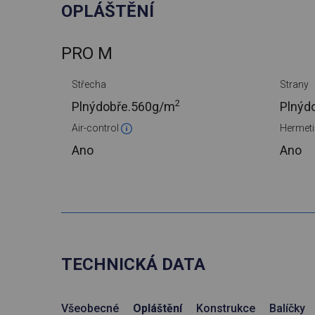
OPLÁŠTĚNÍ
PRO M
Střecha
Strany
2
Plnýdobře.
560g/m
Plnýd
Air-control
Hermet
Ano
Ano
TECHNICKÁ DATA
Všeobecné
Opláštění
Konstrukce
Balíčky