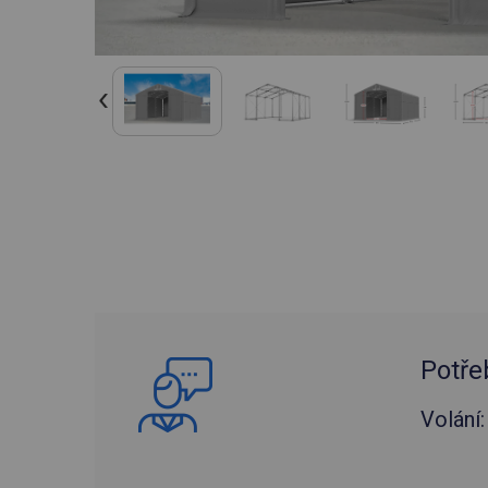
Potře
Volání