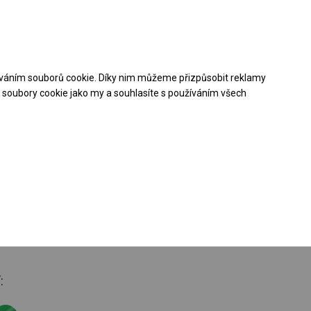
Pomoc při nákupu
Kontakt
+48 32 50 65 380
váním souborů cookie. Díky nim můžeme přizpůsobit reklamy
Stáhněte si nabídku PDF
soubory cookie jako my a souhlasíte s používáním všech
roční stanová
boční 3m
: