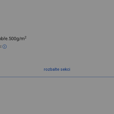
2
obře.
500g/m
ic
rozbalte sekci