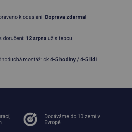
praveno k odeslání:
Doprava zdarma!
 doručení:
12 srpna
už s tebou
dnoduchá montáž:
ok
4-5 hodiny
/
4-5 lidi
rací,
Dodáváme do 10 zemí v
m
Evropě