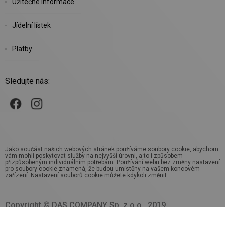
Užitečné informace
Jídelní lístek
Platby
Sledujte nás:
Jako součást našich webových stránek používáme soubory cookie, abychom
vám mohli poskytovat služby na nejvyšší úrovni, a to i způsobem
přizpůsobeným individuálním potřebám. Používání webu bez změny nastavení
pro soubory cookie znamená, že budou umístěny na vašem koncovém
zařízení. Nastavení souborů cookie můžete kdykoli změnit.
Copyright © DAS COMPANY Sp. z o.o., 2019.