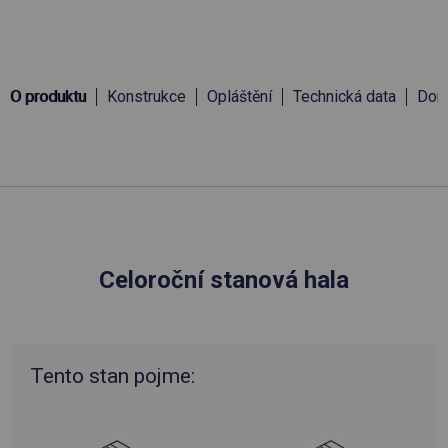
O produktu
Konstrukce
Opláštění
Technická data
Doru
Celoroční stanová hala
Tento stan pojme: