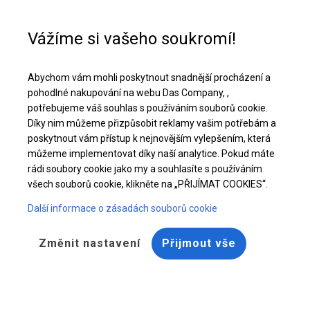
Pomoc při nákupu
+48 32 50 65 380
Vážíme si vašeho soukromí!
Celoroční stanová hala | 5x6 m
Abychom vám mohli poskytnout snadnější procházení a
Stáhněte si nabídku PDF
pohodlné nakupování na webu Das Company, ,
potřebujeme váš souhlas s používáním souborů cookie.
Díky nim můžeme přizpůsobit reklamy vašim potřebám a
poskytnout vám přístup k nejnovějším vylepšením, která
můžeme implementovat díky naší analytice. Pokud máte
rádi soubory cookie jako my a souhlasíte s používáním
všech souborů cookie, klikněte na „PŘIJÍMAT COOKIES“.
Další informace o zásadách souborů cookie
Změnit nastavení
Přijmout vše