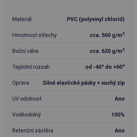
Materiál
PVC (polyvinyl chlorid)
2
Hmotnost střechy
cca. 560 g/m
2
Boční váha
cca. 620 g/m
o
o
Teplotní rozsah
od -40
do +60
Oprava
Silné elastické pásky + suchý zip
UV odolnost
Ano
Voděodolný
100%
Retenční zástěra
Ano