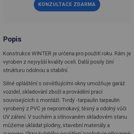
KONZULTACE ZDARMA
Popis
Konstrukce WINTER je určena pro použití roku. Rám je
vyroben z nejvyšší kvality oceli. Další posily činí
strukturu odolnou a stabilní.
Silné opláštění s osvětlujícími okny umožňuje garáž
vozidel, skladování zboží a provádění prací
souvisejících s montáží. Tvrdý -tarpaulin tarpaulin
vyrobený z PVC je nepromokavý, těsný a odolný vůči
UV záření. V suchém a stínovaném skladovém stanu
můžeme ukládat plodiny, stavební materiály a
suroviny. Okna kulatého osvětlení poskytuje přirozené