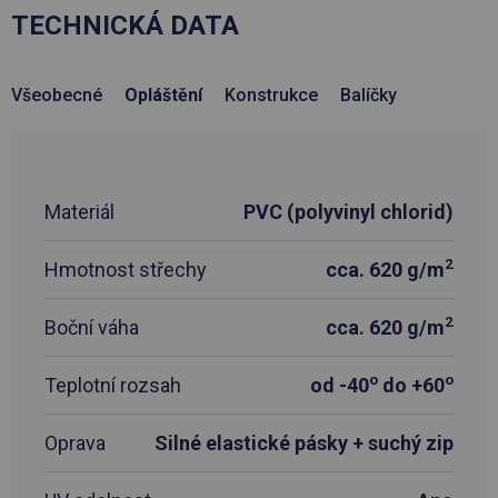
TECHNICKÁ DATA
Všeobecné
Opláštění
Konstrukce
Balíčky
Materiál
PVC (polyvinyl chlorid)
2
Hmotnost střechy
cca. 620 g/m
2
Boční váha
cca. 620 g/m
o
o
Teplotní rozsah
od -40
do +60
Oprava
Silné elastické pásky + suchý zip