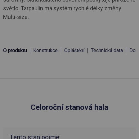
světlo. Tarpaulin má systém rychlé délky změny
Multi-size.
O produktu
Konstrukce
Opláštění
Technická data
Doru
Celoroční stanová hala
Tento stan pojme: