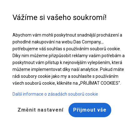
Pomoc při nákupu
+48 32 50 65 380
Vážíme si vašeho soukromí!
Celoroční stanová hala | 4x10 m
Abychom vám mohli poskytnout snadnější procházení a
Stáhněte si nabídku PDF
pohodlné nakupování na webu Das Company, ,
potřebujeme váš souhlas s používáním souborů cookie.
Díky nim můžeme přizpůsobit reklamy vašim potřebám a
poskytnout vám přístup k nejnovějším vylepšením, která
můžeme implementovat díky naší analytice. Pokud máte
rádi soubory cookie jako my a souhlasíte s používáním
všech souborů cookie, klikněte na „PŘIJÍMAT COOKIES“.
Další informace o zásadách souborů cookie
Změnit nastavení
Přijmout vše